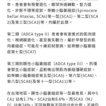
年，患者會有視覺退化、眼球快速轉動、智力退
化、步態不穩等症狀，脊髓小腦萎縮症(Spinocere
bellar Ataxias, SCAs)第一型(SCA1)、第二型(SCA
2)及第三型(SCA3)等，均屬於此類。
第二類（ADCA type II）患者會有漸進式的肌肉退
化、視網膜退化、甚至喪失聽力，屬於早發型的肌
肉萎縮症，可能在十歲前就發病，如脊髓小腦萎縮
症第七型(SCA7)
第三類的顯性小腦萎縮症（ADCA type III），則僅
會發生小腦症狀，且較晚出現肌肉萎縮僵硬症狀，
如脊髓小腦萎縮症第五型(SCA5)、第六型(SCA6)、
第八型(SCA8)及第十一型(SCA11)等。
在台灣地區，顯性小腦萎縮症第一型最常見，其中S
CA1 佔有1.7%，SCA2佔有8.6%，而SCA3（MJ
D）佔有24%，不同族群有不同的分布比例，不過仍