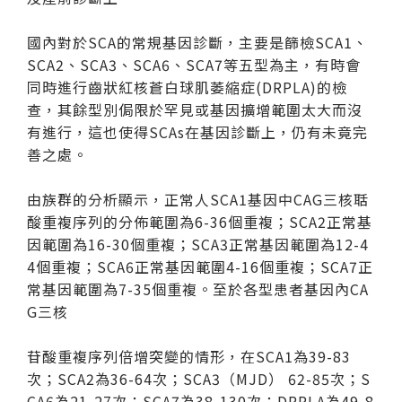
國內對於SCA的常規基因診斷，主要是篩檢SCA1、
SCA2、SCA3、SCA6、SCA7等五型為主，有時會
同時進行齒狀紅核蒼白球肌萎縮症(DRPLA)的檢
查，其餘型別侷限於罕見或基因擴增範圍太大而沒
有進行，這也使得SCAs在基因診斷上，仍有未竟完
善之處。
由族群的分析顯示，正常人SCA1基因中CAG三核聒
酸重複序列的分佈範圍為6-36個重複；SCA2正常基
因範圍為16-30個重複；SCA3正常基因範圍為12-4
4個重複；SCA6正常基因範圍4-16個重複；SCA7正
常基因範圍為7-35個重複。至於各型患者基因內CA
G三核
苷酸重複序列倍增突變的情形，在SCA1為39-83
次；SCA2為36-64次；SCA3（MJD） 62-85次；S
CA6為21-27次；SCA7為38-130次；DRPLA為49-8