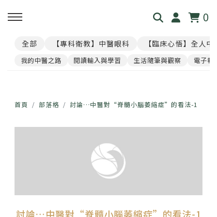
0
全部
【專科衛教】中醫眼科
【臨床心悟】全人中
回主選單
回主選單
回主選單
回主選單
回主選單
我的中醫之路
閱讀輸入與學習
生活隨筆與觀察
電子報
見．本心
覺・視界
養・棲息
閱・筆記
覓・連結
我是林佑彥
👁️ 共感・視覺模擬館
🧘 光流導引．雲端禪房
看見現象．衛教文章
尋找祥峻
首頁
部落格
討論…中醫對“脊髓小腦萎縮症”的看法-1
醫道與哲學
📝 羅盤・身心體質解碼
🪞 映照．眼周經絡導引
中醫眼科・全人治療
預約諮詢
足跡與聲音
📊 天地人．養生儀表板
🎴 指引・身心籤詩
💊 透視用藥．中西藥典
🛤️ 覺察．醫道沙盤
醫案經驗．臨床心法
討論…中醫對“脊髓小腦萎縮症”的看法-1