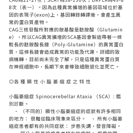
8次（表一）。因為此種異常擴增的基因區域位於基
因的表現子(exon)上，基因轉錄轉譯後，會產生異
常的蛋白質產物。
CAG三核苷酸所對應的胺基酸是麩胺酸（Glutamin
e），所以CAG異常擴增的SCA基因會製造帶著一條
較長的麩胺酸長鏈（Poly-Glutamine）的異常蛋白
質，這條長鏈會造成異常的功能及代謝，詳細的致
病機轉，目前尚未完全了解，只是這種異常蛋白質
在神經細胞中，長期下來會導致細胞退化並死亡。
◎各 種 顯 性 小 腦 萎 縮 症 之 特 性
小腦萎縮症 Spinocerebellar Ataxia （SCA）: 鑑
別診斷。
· （不同的）顯性小腦萎縮症的症狀有許多相同
的地方： 很難從臨床現象來區分。 · 所有小腦萎
縮症患者都有的共同症狀： 步態失調，發音障礙。