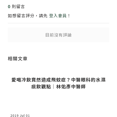
0
則留言
如想留言評分，請先
登入會員
！
目前沒有評論
送出
相關文章
愛喝冷飲竟然造成飛蚊症？中醫眼科的水濕
痰飲觀點｜林佑彥中醫師
2019 Jul 01