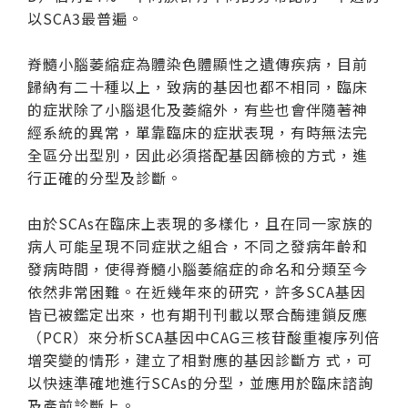
以SCA3最普遍。
脊髓小腦萎縮症為體染色體顯性之遺傳疾病，目前
歸納有二十種以上，致病的基因也都不相同，臨床
的症狀除了小腦退化及萎縮外，有些也會伴隨著神
經系統的異常，單靠臨床的症狀表現，有時無法完
全區分出型別，因此必須搭配基因篩檢的方式，進
行正確的分型及診斷。
由於SCAs在臨床上表現的多樣化，且在同一家族的
病人可能呈現不同症狀之組合，不同之發病年齡和
發病時間，使得脊髓小腦萎縮症的命名和分類至今
依然非常困難。在近幾年來的研究，許多SCA基因
皆已被鑑定出來，也有期刊刊載以聚合酶連鎖反應
（PCR）來分析SCA基因中CAG三核苷酸重複序列倍
增突變的情形，建立了相對應的基因診斷方 式，可
以快速準確地進行SCAs的分型，並應用於臨床諮詢
及產前診斷上。