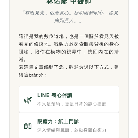
林佑彥 中醫師
「有眼見光，佑彥見心。從明眼到明心，從見
病到見人。」
這裡是我的數位道場，也是一個關於看見與被
看見的修煉地。我致力於探索眼疾背後的身心
隱喻，陪你在模糊的視界中，找回內在的清
晰。
若這篇文章觸動了您，歡迎透過以下方式，延
續這份緣分：
LINE 養心伴讀
🌿
不只是預約，更是日常的靜心提醒
眼癒力：紙上門診
📖
深入情緒與臟腑，啟動身體自癒力