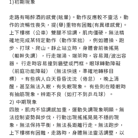
1)初期現象
走路有喝醉酒的感覺(眩暈)。動作反應較不靈活，動
作的流暢性喪失，提(舉)重物有困難(有異樣感覺)。
上下樓梯（公車）雙腿不協調，肌肉僵硬，無法精
確地完成某特定動作（動作笨拙），例如體操、跑
步、打球、爬山。靜止站立時，身體會前後搖晃
（軀幹失調），行走端湯、端茶時，容易濺/波出容
器。 行走時容易撞到牆壁或門框。眼球轉動障礙
（前庭功能障礙）（無法快速，準確地轉移目
標）。有些病人白天昏昏沈沈（倦怠），晚上清
醒，甚至無法入眠，有失眠現象。 有些則在睡眠時
有抽筋現象。辨距不良（如打不到乒乓球）。
2) 中期現象
四肢，肌肉不協調感加重，運動失調現象明顯。無
法控制姿勢與步伐，行動出現搖搖晃晃不穩的現
象，無法保持平衡，無法長距離行走。無法跑步，
上下樓梯有困難，走路時，身體無法靈活調整，以