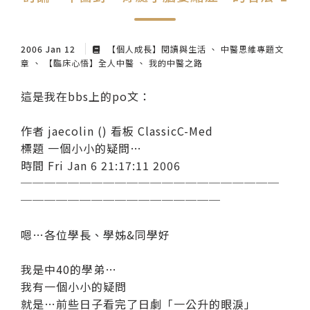
紙本陪伴．眼癒力
聆聽共鳴．講座紀實
2006 Jan 12
【個人成長】閱讀與生活
中醫思維專題文
章
【臨床心悟】全人中醫
我的中醫之路
這是我在bbs上的po文：
作者 jaecolin () 看板 ClassicC-Med
標題 一個小小的疑問…
時間 Fri Jan 6 21:17:11 2006
──────────────────────
─────────────────
嗯…各位學長、學姊&同學好
我是中40的學弟…
我有一個小小的疑問
就是…前些日子看完了日劇「一公升的眼淚」