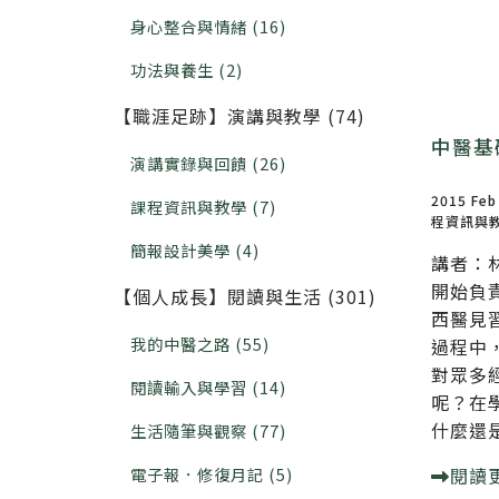
身心整合與情緒 (16)
功法與養生 (2)
【職涯足跡】演講與教學 (74)
中醫基
演講實錄與回饋 (26)
2015 Feb
課程資訊與教學 (7)
程資訊與
簡報設計美學 (4)
講者：
開始負
【個人成長】閱讀與生活 (301)
西醫見
我的中醫之路 (55)
過程中
對眾多
閱讀輸入與學習 (14)
呢？在
什麼還是
生活隨筆與觀察 (77)
閱讀
電子報．修復月記 (5)