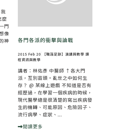
：我
怎麼
一門
想像
各門各派的衝擊與論戰
的神
2015 Feb 20
【職涯足跡】演講與教學
課
程資訊與教學
講者：林佑彥 中醫師 ↑各大門
派，互別苗頭。亂世之中如何生
存？ @ 某線上遊戲 不知道是否有
經歷過，在學習一個疾病的時候，
現代醫學總是很清楚的寫出疾病發
生的機轉、可能原因、危險因子、
流行病學、症狀、...
閱讀更多