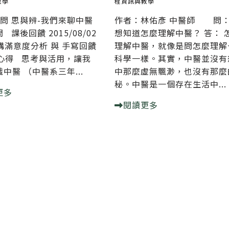
教學
程資訊與教學
問 思與辨-我們來聊中醫
作者：林佑彥 中醫師 問
 課後回饋 2015/08/02
想知道怎麼理解中醫？ 答： 
演講滿意度分析 與 手寫回饋
理解中醫，就像是問怎麼理解
得 思考與活用，讓我
科學一樣。其實，中醫並沒有
中醫 （中醫系三年...
中那麼虛無飄渺，也沒有那麼
秘。中醫是一個存在生活中...
更多
閱讀更多