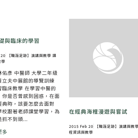
礎與臨床的學習
 20
【職涯足跡】演講與教學
課
教學
林佑彥 中醫師 大學二年級
責立夫中展館的導覽訓練
習臨床教學 在學習中醫的
，你是否曾感到困惑，在面
經典時，該要怎麼去面對
在經典海裡漫遊與嘗試
學校跟著老師課堂學習，為
抓不到頭...
2015 Feb 20
【職涯足跡】演講與教
更多
程資訊與教學