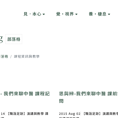
見．本心
覺・視界
養・棲息
og
部落格
部落格
課程資訊與教學
 - 我們來聊中醫 課程記
思與辨-我們來聊中醫 課前
問
 14
【職涯足跡】演講與教學
課
2015 Aug 02
【職涯足跡】演講與教