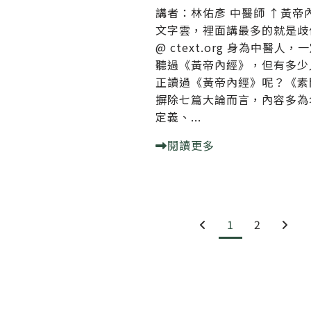
講者：林佑彥 中醫師 ↑黃帝
文字雲，裡面講最多的就是歧
@ ctext.org 身為中醫人，
聽過《黃帝內經》，但有多少
正讀過《黃帝內經》呢？《素
摒除七篇大論而言，內容多為
定義、...
閱讀更多
1
2