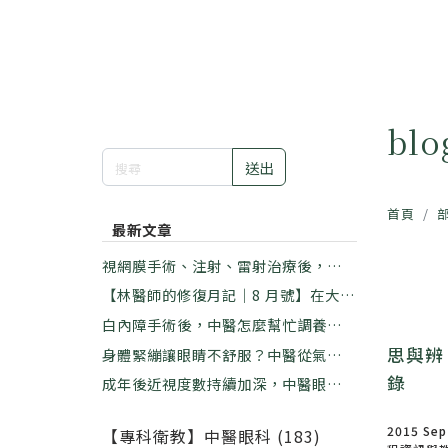
bl
送出
首頁
最新文章
視網膜手術、注射、雷射治療後，中醫
如何幫助修復？｜林佑彥中醫師
【林醫師的修復月記｜8 月號】在大暑
的悶熱裡，學習放下那個「看不慣」｜
白內障手術後，中醫怎麼幫忙調養？｜
林佑彥中醫師
林佑彥中醫師
思與辨
身體緊繃讓眼睛不舒服？中醫從氣血這
樣看｜林佑彥中醫師
錄
成年後近視度數持續加深，中醫眼科能
做什麼？｜林佑彥中醫師
2015 Sep
【專科衛教】中醫眼科 (183)