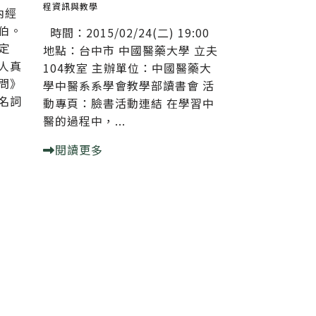
程資訊與教學
內經
伯。
時間：2015/02/24(二) 19:00
一定
地點：台中市 中國醫藥大學 立夫
人真
104教室 主辦單位：中國醫藥大
問》
學中醫系系學會教學部讀書會 活
名詞
動專頁：臉書活動連結 在學習中
醫的過程中，...
閱讀更多