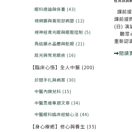
程資訊與
眼科總論與保養 (43)
課前提
課前提問
視網膜與黃斑部病變 (12)
(日) 
視神經青光眼與眼壓控制 (5)
聽眾心
重新認識
角結膜水晶體與乾眼 (21)
閱讀
屈光與常見眼疾 (16)
【臨床心悟】全人中醫 (200)
診間手扎與病案 (30)
中醫內婦兒科 (15)
中醫思維專題文章 (34)
中醫眼科臨床經驗心法 (44)
【身心療癒】修心與養生 (35)