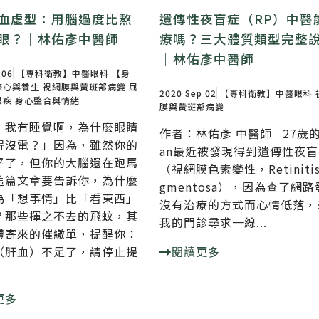
血虛型：用腦過度比熬
遺傳性夜盲症（RP）中醫
眼？｜林佑彥中醫師
療嗎？三大體質類型完整
｜林佑彥中醫師
 06
【專科衛教】中醫眼科
【身
修心與養生
視網膜與黃斑部病變
屈
2020 Sep 02
【專科衛教】中醫眼科
眼疾
身心整合與情緒
膜與黃斑部病變
，我有睡覺啊，為什麼眼睛
作者：林佑彥 中醫師 27歲的
得沒電？」因為，雖然你的
an最近被發現得到遺傳性夜盲
平了，但你的大腦還在跑馬
（視網膜色素變性，Retinitis
這篇文章要告訴你，為什麼
gmentosa），因為查了網路
為「想事情」比「看東西」
沒有治療的方式而心情低落，
？那些揮之不去的飛蚊，其
我的門診尋求一線...
體寄來的催繳單，提醒你：
（肝血）不足了，請停止提
閱讀更多
更多