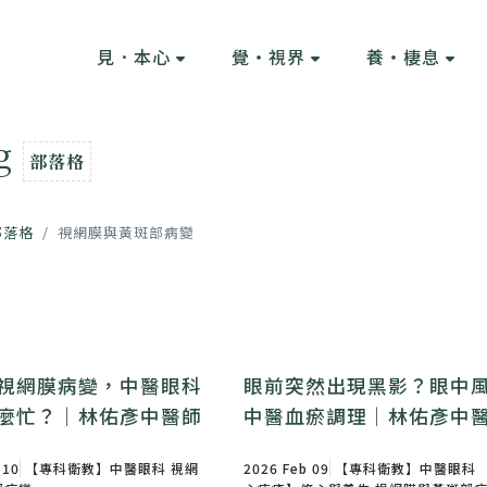
見．本心
覺・視界
養・棲息
og
部落格
部落格
視網膜與黃斑部病變
視網膜病變，中醫眼科
眼前突然出現黑影？眼中
麼忙？｜林佑彥中醫師
中醫血瘀調理｜林佑彥中
 10
【專科衛教】中醫眼科
視網
2026 Feb 09
【專科衛教】中醫眼科