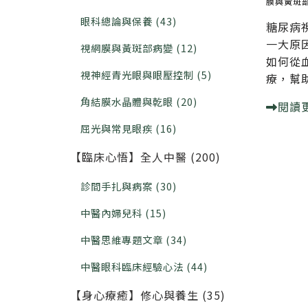
膜與黃斑
眼科總論與保養 (43)
糖尿病
一大原
視網膜與黃斑部病變 (12)
如何從
視神經青光眼與眼壓控制 (5)
療，幫
角結膜水晶體與乾眼 (20)
閱讀
屈光與常見眼疾 (16)
【臨床心悟】全人中醫 (200)
診間手扎與病案 (30)
中醫內婦兒科 (15)
中醫思維專題文章 (34)
中醫眼科臨床經驗心法 (44)
【身心療癒】修心與養生 (35)