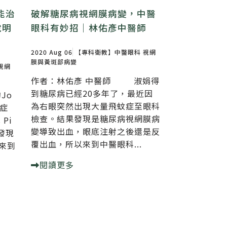
能治
破解糖尿病視網膜病變，中醫
說明
眼科有妙招｜林佑彥中醫師
2020 Aug 06
【專科衛教】中醫眼科
視網
膜與黃斑部病變
視網
作者：林佑彥 中醫師 淑娟得
到糖尿病已經20多年了，最近因
Jo
為右眼突然出現大量飛蚊症至眼科
症
檢查。結果發現是糖尿病視網膜病
 Pi
變導致出血，眼底注射之後還是反
發現
覆出血，所以來到中醫眼科...
來到
閱讀更多