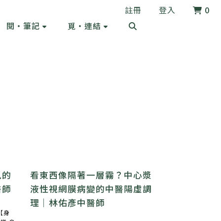
註冊
登入
0
閱・筆記
覓・連結
風的
看東西像隔著一層霧？中心漿
醫師
液性視網膜病變的中醫陽虛調
理｜林佑彥中醫師
【身