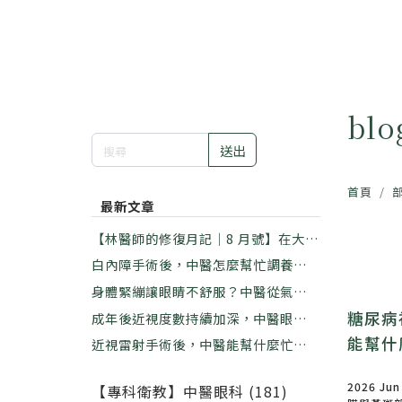
bl
送出
首頁
最新文章
【林醫師的修復月記｜8 月號】在大暑
的悶熱裡，學習放下那個「看不慣」｜
白內障手術後，中醫怎麼幫忙調養？｜
林佑彥中醫師
林佑彥中醫師
身體緊繃讓眼睛不舒服？中醫從氣血這
樣看｜林佑彥中醫師
糖尿病
成年後近視度數持續加深，中醫眼科能
做什麼？｜林佑彥中醫師
能幫什
近視雷射手術後，中醫能幫什麼忙？｜
林佑彥中醫師
2026 Jun
【專科衛教】中醫眼科 (181)