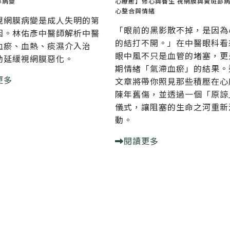
部病變
心療癒】修心與養生
視網膜與黃斑部
心整合與情緒
視網膜病變是成人失明的第
「眼前的黑影散不掉，是因為
因。林佑彥中醫師解析中醫
的結打不開。」在中醫眼科看
血瘀、血熱、痰濕介入治
眼中風不只是血管的堵塞，更
助延緩視網膜惡化。
期情緒「氣滯血瘀」的結果。
更多
文章將帶你照見那些積壓在心
陳年舊傷，並透過一個「原諒
儀式，讓阻塞的生命之河重新
動。
閱讀更多