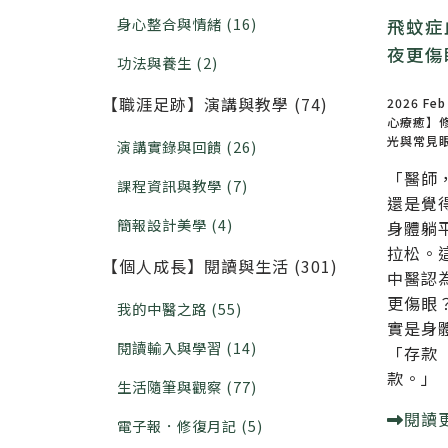
身心整合與情緒 (16)
飛蚊症
夜更傷
功法與養生 (2)
【職涯足跡】演講與教學 (74)
2026 Feb
心療癒】
光與常見
演講實錄與回饋 (26)
「醫師
課程資訊與教學 (7)
還是覺
簡報設計美學 (4)
身體躺
拉松。
【個人成長】閱讀與生活 (301)
中醫認
更傷眼
我的中醫之路 (55)
實是身
閱讀輸入與學習 (14)
「存款
款。」
生活隨筆與觀察 (77)
閱讀
電子報．修復月記 (5)