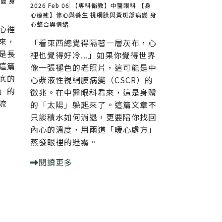
病變
身
2026 Feb 06
【專科衛教】中醫眼科
【身
心療癒】修心與養生
視網膜與黃斑部病變
身
心整合與情緒
心裡
來，
「看東西總覺得隔著一層灰布，心
是長
裡也覺得好冷...」如果你覺得世界
這篇
像一張褪色的老照片，這可能是中
底的
心漿液性視網膜病變（CSCR）的
」的
徵兆。在中醫眼科看來，這是身體
流
的「太陽」躲起來了。這篇文章不
只談積水如何消退，更要陪你找回
內心的溫度，用兩道「暖心處方」
蒸發眼裡的迷霧。
閱讀更多