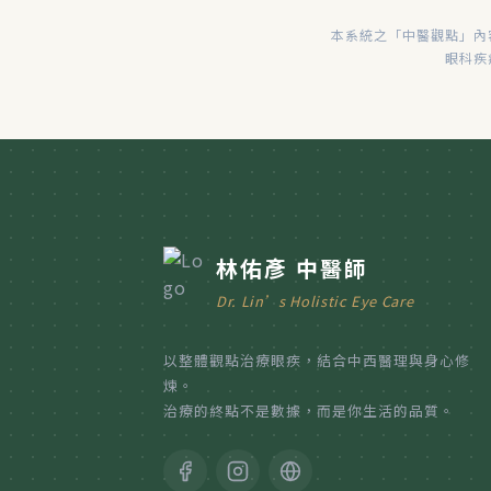
本系統之「中醫觀點」內
眼科疾
林佑彥 中醫師
Dr. Lin’s Holistic Eye Care
以整體觀點治療眼疾，結合中西醫理與身心修
煉。
治療的終點不是數據，而是你生活的品質。