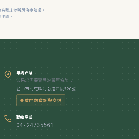
做為臨床診斷與治療建議
。
與建議。
尋找祥峻
如果您需要實體的醫療協助...
台中市南屯區河南路四段520號
查看門診資訊與交通
聯絡電話
04-24735561