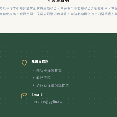
容為林佑彥中醫師臨床觀察與經驗整合，旨在提供中西醫整合之衛教視角，
不
病變化複雜，實際用藥、停藥或調整治療計畫，請務必遵照您的主治醫師處方
政策與條款
隱私權保護政策
服務條款
消費者保護與退換貨
Email
service@yylin.tw