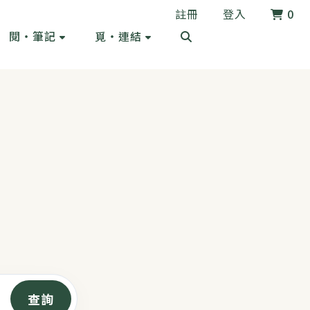
註冊
登入
0
閱・筆記
覓・連結
。
查詢