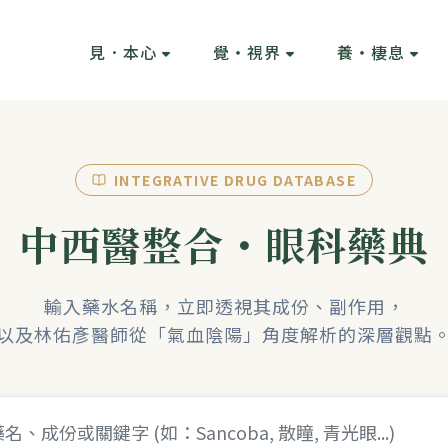
見．本心
覺・視界
養・棲息
INTEGRATIVE DRUG DATABASE
中西醫整合・眼科藥典
輸入藥水名稱，立即透視其成份、副作用，
以及林佑彥醫師從「氣血陰陽」角度解析的深層觀點