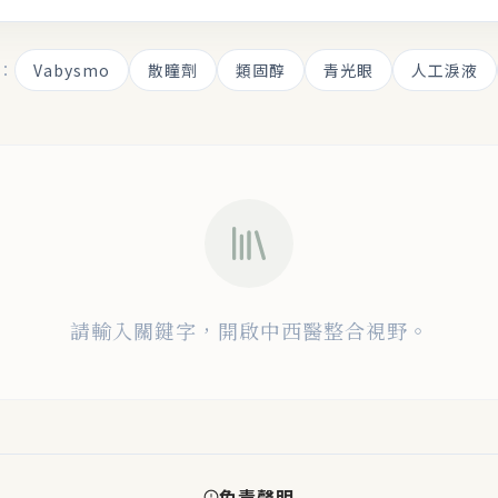
：
Vabysmo
散瞳劑
類固醇
青光眼
人工淚液
請輸入關鍵字，開啟中西醫整合視野。
免責聲明