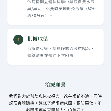
依病情開立健保科學中藥或自費水煎
藥/藥丸。必要時安排針灸治療（留針
約30分鐘）。
批價取藥
4
治療結束後，請於候診區等待唱名，
領藥繳費並預約下次回診。
治療願景
我們致力於幫助您恢復視力、改善眼部不適，同時
調理身體隱疾。讓您了解眼病成因，預防惡化，不
必因眼疾放棄體驗人生的美好。