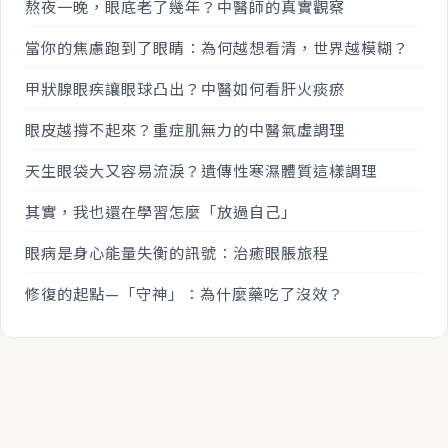
熬夜一晚，眼底老了幾年？中醫師的真實觀察
當你的焦慮跑到了眼睛：為何越想看清，世界越模糊？
甲狀腺眼疾讓眼球凸出？中醫如何看肝火痰瘀
眼皮越撐不起來？重症肌無力的中醫氣虛調理
天生眼袋大又容易流淚？遺傳性寒濕體質這樣調理
其實，我也還在學習怎麼「放過自己」
眼病是身心能量失衡的訊號：治癒眼脹旅程
修復的起點—「守神」：為什麼藥吃了沒效？