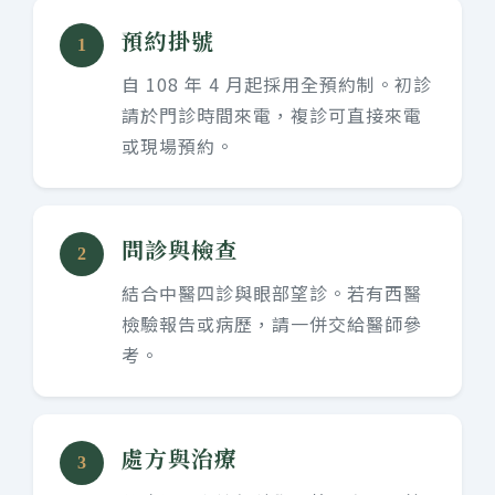
預約掛號
1
自 108 年 4 月起採用全預約制。初診
請於門診時間來電，複診可直接來電
或現場預約。
問診與檢查
2
結合中醫四診與眼部望診。若有西醫
檢驗報告或病歷，請一併交給醫師參
考。
處方與治療
3