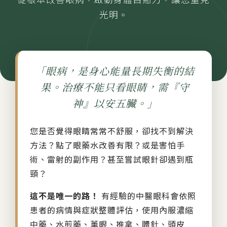
紙本陪伴．眼癒力
光明。
聆聽共鳴．講座紀實
「眼病，是身心能量長期失衡的結
果。治療不能只看眼睛，需『守
神』以安五臟。」
您是否覺得眼睛常常不舒服，卻找不到解決
方法？點了眼藥水改善有限？或是害怕手
術、雷射的副作用？甚至嘗試眼針卻遇到瓶
頸？
這不是唯一的路！
有經驗的中醫眼科會依照
患者的病情與症狀整體評估，使用內服濃縮
中藥、水煎藥、薰眼、推拿、體針、頭皮