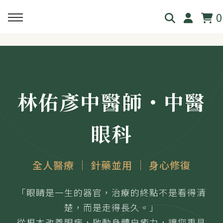
0
回主選單
回主選單
回主選單
回主選單
回主選單
見．本心
覺・視界
養・棲息
閱・筆記
覓・連結
林佑彥中醫師・中醫
我是林佑彥
👁️ 共感・視覺模擬館
🧘 光流導引．雲端禪房
看見現象．衛教文章
尋找祥峻
眼科
醫道與哲學
📝 羅盤・身心體質解碼
🪞 映照．眼周經絡導引
中醫眼科・全人治療
預約諮詢
全人醫療 ｜ 針藥並用 ｜ 身心修復
足跡與聲音
📊 天地人．養生儀表板
🎴 指引・身心籤詩
💊 透視用藥．中西藥典
「眼睛是一生的器官，治療的終點不是看得清
🛤️ 覺察．醫道沙盤
醫案經驗．臨床心法
楚，而是走得長久。」
從根本改善眼病，啟動身體自癒力，讓您重見