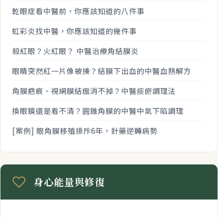
乾眼症看中醫前，你應該知道的八件事
虹彩炎找中醫，你應該知道的幾件事
殺紅眼？火紅眼？ 中醫治療角結膜炎
眼睛突然紅一片像被揍？結膜下出血的中醫血熱解方
角膜疤痕、視網膜結痂消不掉？中醫痰瘀調理法
換眼鏡還是看不清？圓錐角膜的中醫中氣下陷調理
[案例] 眼角膜移殖排斥6年，針藥逆轉病勢
身心能量與修復