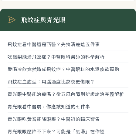
飛蚊症與青光眼
飛蚊症看中醫還是西醫？先搞清楚這五件事
吃鳳梨能治飛蚊症？中醫眼科醫師的科學解析
愛喝冷飲竟然造成飛蚊症？中醫眼科的水濕痰飲觀點
飛蚊症血虛型：用腦過度比熬夜更傷眼？
青光眼中醫能治療嗎？從五風內障到辨證論治完整解析
青光眼看中醫前，你應該知道的七件事
青光眼吃黃耆能降眼壓？中醫師的臨床警告
青光眼眼壓降不下來？可能是「氣滯」在作怪