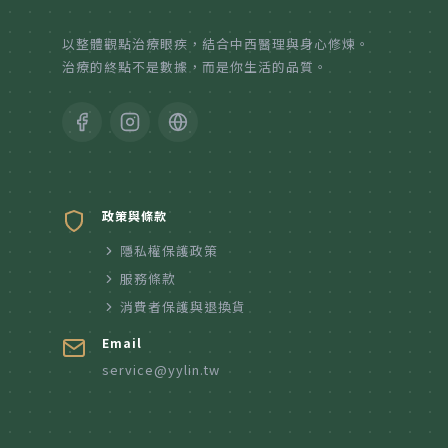
紙本陪伴．眼癒力
以整體觀點治療眼疾，結合中西醫理與身心修煉。
治療的終點不是數據，而是你生活的品質。
聆聽共鳴．講座紀實
政策與條款
隱私權保護政策
服務條款
消費者保護與退換貨
Email
service@yylin.tw