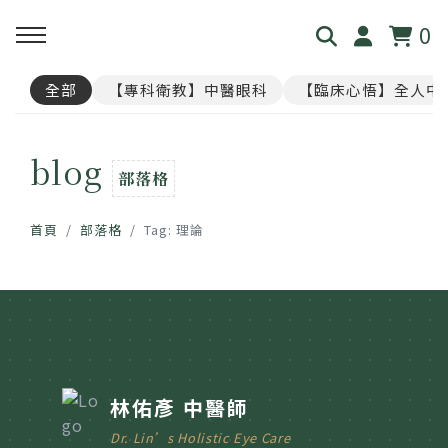
0
全部
【專科衛教】中醫眼科
【臨床心悟】全人中
回主選單
回主選單
回主選單
回主選單
回主選單
blog
見．本心
覺・視界
養・棲息
閱・筆記
覓・連結
部落格
我是林佑彥
👁️ 共感・視覺模擬館
🧘 光流導引．雲端禪房
看見現象．衛教文章
尋找祥峻
首頁
部落格
Tag: 理論
醫道與哲學
📝 羅盤・身心體質解碼
🪞 映照．眼周經絡導引
中醫眼科・全人治療
預約諮詢
足跡與聲音
📊 天地人．養生儀表板
🎴 指引・身心籤詩
💊 透視用藥．中西藥典
🛤️ 覺察．醫道沙盤
醫案經驗．臨床心法
林佑彥 中醫師
Dr. Lin’s Holistic Eye Care