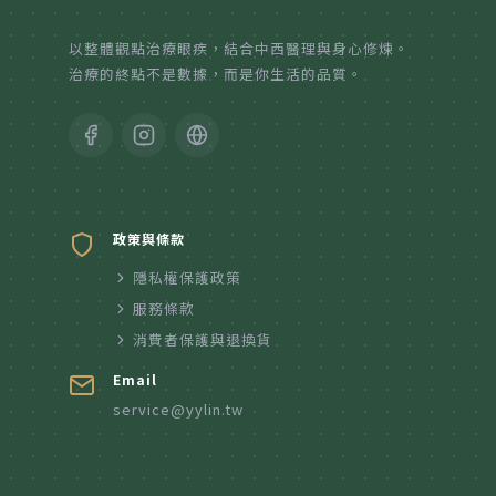
紙本陪伴．眼癒力
以整體觀點治療眼疾，結合中西醫理與身心修煉。
治療的終點不是數據，而是你生活的品質。
聆聽共鳴．講座紀實
政策與條款
隱私權保護政策
服務條款
消費者保護與退換貨
Email
service@yylin.tw