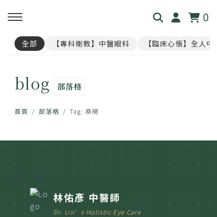
0
全部
【專科衛教】中醫眼科
【臨床心悟】全人中
回主選單
回主選單
回主選單
回主選單
回主選單
blog
見．本心
覺・視界
養・棲息
閱・筆記
覓・連結
部落格
我是林佑彥
👁️ 共感・視覺模擬館
🧘 光流導引．雲端禪房
看見現象．衛教文章
尋找祥峻
首頁
部落格
Tag: 桑椹
醫道與哲學
📝 羅盤・身心體質解碼
🪞 映照．眼周經絡導引
中醫眼科・全人治療
預約諮詢
足跡與聲音
📊 天地人．養生儀表板
🎴 指引・身心籤詩
💊 透視用藥．中西藥典
🛤️ 覺察．醫道沙盤
醫案經驗．臨床心法
林佑彥 中醫師
Dr. Lin’s Holistic Eye Care