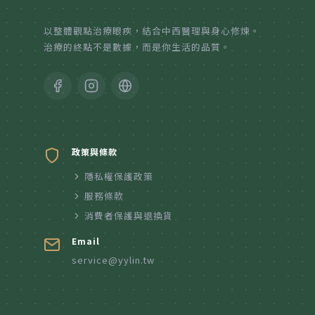
紙本陪伴．眼癒力
以整體觀點治療眼疾，結合中西醫理與身心修煉。
治療的終點不是數據，而是你生活的品質。
聆聽共鳴．講座紀實
政策與條款
隱私權保護政策
服務條款
消費者保護與退換貨
Email
service@yylin.tw