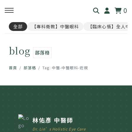
0
全部
【專科衛教】中醫眼科
【臨床心悟】全人中
回主選單
回主選單
回主選單
回主選單
回主選單
blog
見．本心
覺・視界
養・棲息
閱・筆記
覓・連結
部落格
我是林佑彥
👁️ 共感・視覺模擬館
🧘 光流導引．雲端禪房
看見現象．衛教文章
尋找祥峻
首頁
部落格
Tag: 中醫-中醫眼科-近視
醫道與哲學
📝 羅盤・身心體質解碼
🪞 映照．眼周經絡導引
中醫眼科・全人治療
預約諮詢
足跡與聲音
📊 天地人．養生儀表板
🎴 指引・身心籤詩
💊 透視用藥．中西藥典
🛤️ 覺察．醫道沙盤
醫案經驗．臨床心法
林佑彥 中醫師
Dr. Lin’s Holistic Eye Care