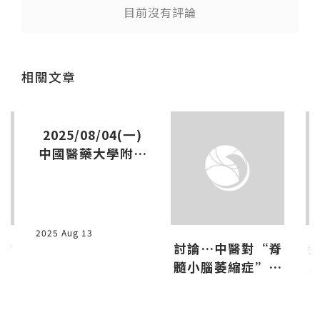
目前沒有評論
送出
相關文章
2025/08/04(一)
中國醫藥大學附設
醫院中醫內科專科
訓練-課後回饋與
演講
2025 Aug 13
遠的
討論…中醫對“脊
髓小腦萎縮症”的
看法-3