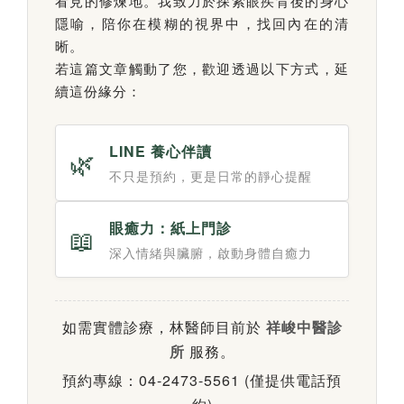
看見的修煉地。我致力於探索眼疾背後的身心
隱喻，陪你在模糊的視界中，找回內在的清
晰。
若這篇文章觸動了您，歡迎透過以下方式，延
續這份緣分：
LINE 養心伴讀
🌿
不只是預約，更是日常的靜心提醒
眼癒力：紙上門診
📖
深入情緒與臟腑，啟動身體自癒力
如需實體診療，林醫師目前於
祥峻中醫診
所
服務。
預約專線：04-2473-5561 (僅提供電話預