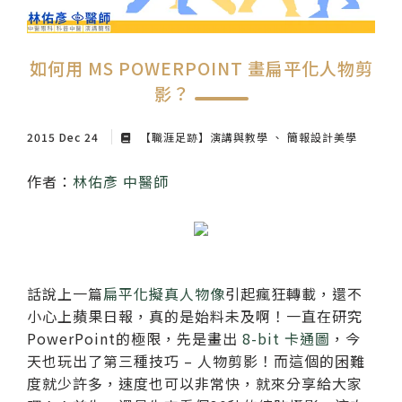
紙本陪伴．眼癒力
聆聽共鳴．講座紀實
如何用 MS POWERPOINT 畫扁平化人物剪
影？
2015 Dec 24
【職涯足跡】演講與教學
簡報設計美學
作者：
林佑彥 中醫師
話說上一篇
扁平化擬真人物像
引起瘋狂轉載，還不
小心上蘋果日報，真的是始料未及啊！一直在研究
PowerPoint的極限，先是畫出
8-bit 卡通圖
，今
天也玩出了第三種技巧 – 人物剪影！而這個的困難
度就少許多，速度也可以非常快，就來分享給大家