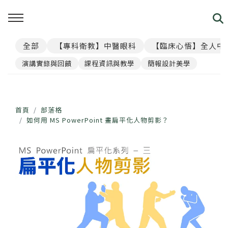
全部
【專科衛教】中醫眼科
【臨床心悟】全人中
回主選單
回主選單
回主選單
回主選單
回主選單
演講實錄與回饋
課程資訊與教學
簡報設計美學
見．本心
覺・視界
養・棲息
閱・筆記
覓・連結
我是林佑彥
👁️ 共感・視覺模擬館
🧘 光流導引．雲端禪房
看見現象．衛教文章
尋找祥峻
首頁
部落格
如何用 MS PowerPoint 畫扁平化人物剪影？
醫道與哲學
📝 羅盤・身心體質解碼
🪞 映照．眼周經絡導引
中醫眼科・全人治療
預約諮詢
足跡與聲音
📊 天地人．養生儀表板
🎴 指引・身心籤詩
💊 透視用藥．中西藥典
🛤️ 覺察．醫道沙盤
醫案經驗．臨床心法