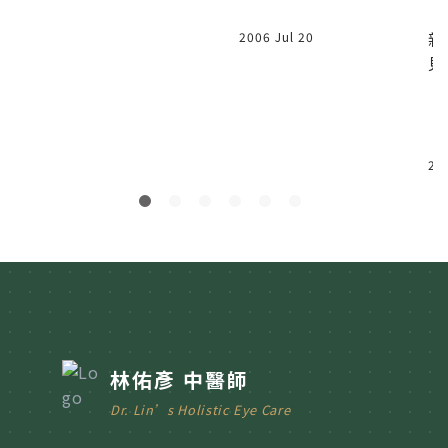
新
2006 Jul 20
見
館
讓
疾
一
20
者
林佑彥 中醫師
Dr. Lin’s Holistic Eye Care