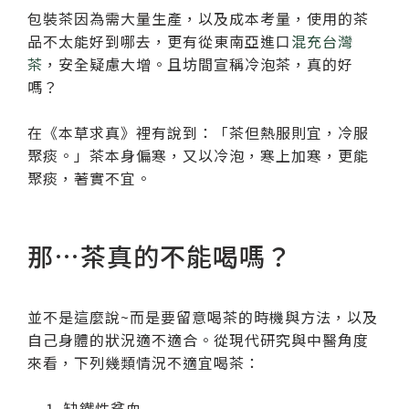
包裝茶因為需大量生產，以及成本考量，使用的茶
品不太能好到哪去，更有從東南亞進口
混充台灣
茶
，安全疑慮大增。且坊間宣稱冷泡茶，真的好
嗎？
在《本草求真》裡有說到：「茶但熱服則宜，冷服
聚痰。」茶本身偏寒，又以冷泡，寒上加寒，更能
聚痰，著實不宜。
那…茶真的不能喝嗎？
並不是這麼說~而是要留意喝茶的時機與方法，以及
自己身體的狀況適不適合。從現代研究與中醫角度
來看，下列幾類情況不適宜喝茶：
缺鐵性貧血