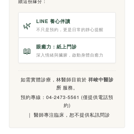
續這份緣分：
LINE 養心伴讀
🌿
不只是預約，更是日常的靜心提醒
眼癒力：紙上門診
📖
深入情緒與臟腑，啟動身體自癒力
如需實體診療，林醫師目前於
祥峻中醫診
所
服務。
預約專線：04-2473-5561 (僅提供電話預
約)
｜ 醫師專注臨床，恕不提供私訊問診