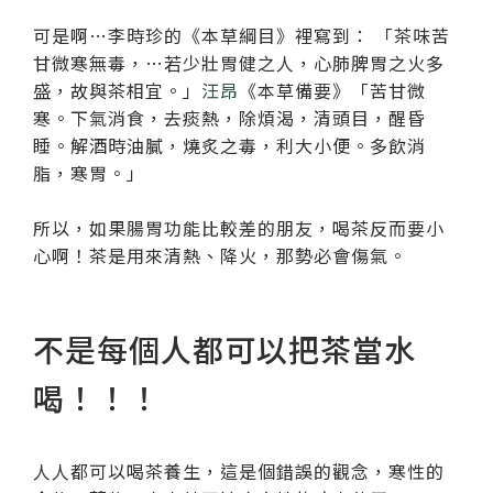
可是啊…李時珍的《本草綱目》裡寫到： 「茶味苦
甘微寒無毒，…若少壯胃健之人，心肺脾胃之火多
盛，故與茶相宜。」
汪昂
《本草備要》「苦甘微
寒。下氣消食，去痰熱，除煩渴，清頭目，醒昏
睡。解酒時油膩，燒炙之毒，利大小便。多飲消
脂，寒胃。」
所以，如果腸胃功能比較差的朋友，喝茶反而要小
心啊！茶是用來清熱、降火，那勢必會傷氣。
不是每個人都可以把茶當水
喝！！！
人人都可以喝茶養生，這是個錯誤的觀念，寒性的