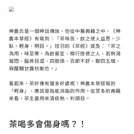
神農氏是一個神話傳說，但從中醫典籍之中，《神
農本草經》有寫到：「茶味苦，飲之使人益思，少
臥，輕身，明目。」
陸羽
的《茶經》提及：「茶之
為用，味至寒，為飲最宜，精行儉德之人，若熱渴
凝悶、腦疼目澀、四肢煩、百節不舒，聊四五啜，
與醍醐甘露抗衡也。」
看起來，茶好像有蠻多好處呢！神農本草經寫的
「輕身」，應該是指能消脂的作用。從眾多的典籍
來看，茶主要用來清痰熱，利頭目。
茶喝多會傷身嗎？！