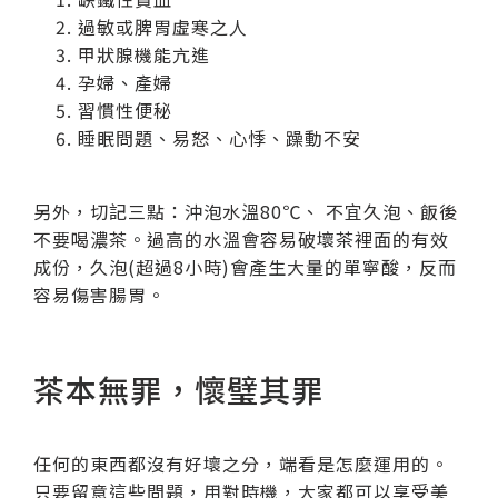
過敏或脾胃虛寒之人
甲狀腺機能亢進
孕婦、產婦
習慣性便秘
睡眠問題、易怒、心悸、躁動不安
另外，切記三點：沖泡水溫80℃、 不宜久泡、飯後
不要喝濃茶。過高的水溫會容易破壞茶裡面的有效
成份，久泡(超過8小時)會產生大量的單寧酸，反而
容易傷害腸胃。
茶本無罪，懷璧其罪
任何的東西都沒有好壞之分，端看是怎麼運用的。
只要留意這些問題，用對時機，大家都可以享受美