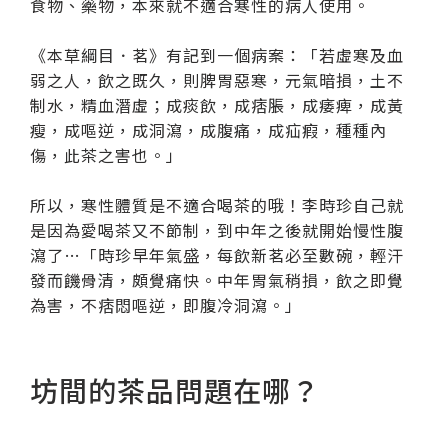
食物、藥物，本來就不適合寒性的病人使用。
《本草綱目．茗》有記到一個病案：「若虛寒及血
弱之人，飲之既久，則脾胃惡寒，元氣暗損，土不
制水，精血潛虛；成痰飲，成痞脹，成痿痺，成黃
瘦，成嘔逆，成洞瀉，成腹痛，成疝瘕，種種內
傷，此茶之害也。」
所以，寒性體質是不適合喝茶的哦！李時珍自己就
是因為愛喝茶又不節制，到中年之後就開始慢性腹
瀉了…「時珍早年氣盛，每飲新茗必至數碗，輕汗
發而饑骨清，頗覺痛快。中年胃氣稍損，飲之即覺
為害，不痞悶嘔逆，即腹冷洞瀉。」
坊間的茶品問題在哪？