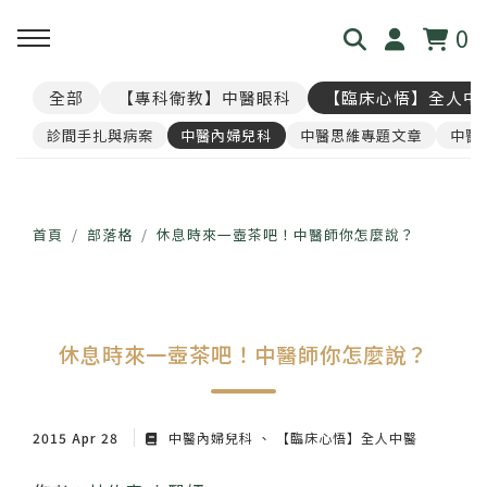
0
全部
【專科衛教】中醫眼科
【臨床心悟】全人中
回主選單
回主選單
回主選單
回主選單
回主選單
診間手扎與病案
中醫內婦兒科
中醫思維專題文章
中醫
見．本心
覺・視界
養・棲息
閱・筆記
覓・連結
我是林佑彥
👁️ 共感・視覺模擬館
🧘 光流導引．雲端禪房
看見現象．衛教文章
尋找祥峻
首頁
部落格
休息時來一壺茶吧！中醫師你怎麼說？
醫道與哲學
📝 羅盤・身心體質解碼
🪞 映照．眼周經絡導引
中醫眼科・全人治療
預約諮詢
休息時來一壺茶吧！中醫師你怎麼說？
足跡與聲音
📊 天地人．養生儀表板
🎴 指引・身心籤詩
💊 透視用藥．中西藥典
🛤️ 覺察．醫道沙盤
醫案經驗．臨床心法
2015 Apr 28
中醫內婦兒科
【臨床心悟】全人中醫