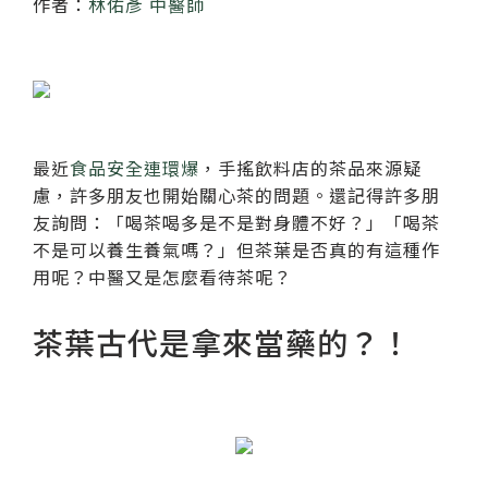
作者：
林佑彥 中醫師
紙本陪伴．眼癒力
聆聽共鳴．講座紀實
最近
食品安全連環爆
，手搖飲料店的茶品來源疑
慮，許多朋友也開始關心茶的問題。還記得許多朋
友詢問：「喝茶喝多是不是對身體不好？」「喝茶
不是可以養生養氣嗎？」但茶葉是否真的有這種作
用呢？中醫又是怎麼看待茶呢？
茶葉古代是拿來當藥的？！