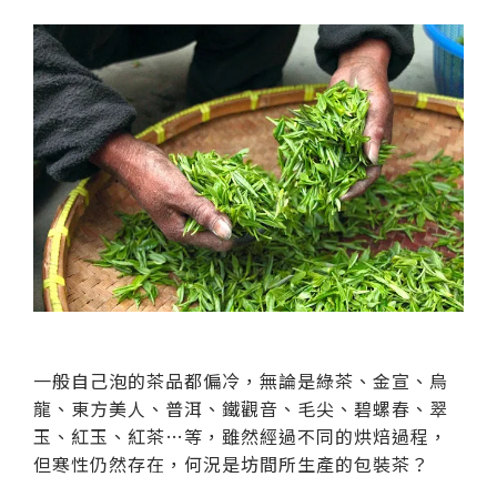
一般自己泡的茶品都偏冷，無論是綠茶、金宣、烏
龍、東方美人、普洱、鐵觀音、毛尖、碧螺春、翠
玉、紅玉、紅茶…等，雖然經過不同的烘焙過程，
但寒性仍然存在，何況是坊間所生產的包裝茶？