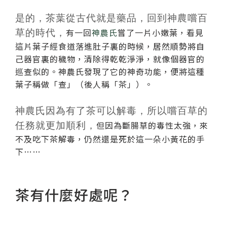
是的，茶葉從古代就是藥品，回到神農嚐百
有一回
神農氏
嘗了一片小嫩葉，看見
草的時代，
這片葉子經食道落進肚子裏的時候，居然順勢將自
己器官裏的穢物，清除得乾乾淨淨，就像個器官的
巡查似的。神農氏發現了它的神奇功能，便將這種
葉子稱做「查」（後人稱「茶」）。
神農氏因為有了茶可以解毒，所以嚐百草的
但因為斷腸草的毒性太強，來
任務就更加順利，
不及吃下茶解毒，仍然還是死於這一朵小黃花的手
下……
茶有什麼好處呢？