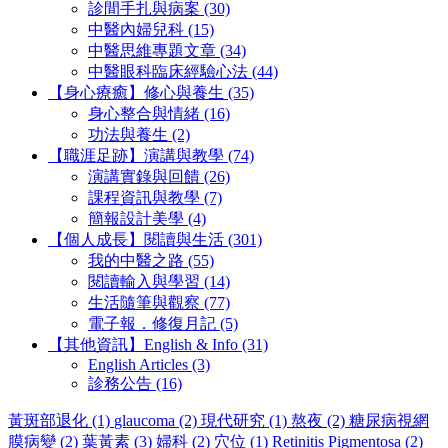
診間手扎與病案 (30)
中醫內婦兒科 (15)
中醫思維專題文章 (34)
中醫眼科臨床經驗心法 (44)
【身心療癒】修心與養生 (35)
身心整合與情緒 (16)
功法與養生 (2)
【職涯足跡】演講與教學 (74)
演講實錄與回饋 (26)
課程資訊與教學 (7)
簡報設計美學 (4)
【個人成長】閱讀與生活 (301)
我的中醫之路 (55)
閱讀輸入與學習 (14)
生活隨筆與觀察 (77)
電子報．修復月記 (5)
【其他資訊】English & Info (31)
English Articles (3)
診務公告 (16)
黃斑部退化 (1)
glaucoma (2)
現代研究 (1)
熬夜 (2)
糖尿病視網
膜病變 (2)
葉黃素 (3)
婦科 (2)
穴位 (1)
Retinitis Pigmentosa (2)