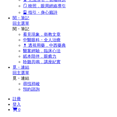
🪞 映照．眼周經絡導引
🎴 指引・身心籤詩
閱・筆記
回主選單
閱・筆記
看見現象．衛教文章
中醫眼科・全人治療
💊 透視用藥．中西藥典
醫案經驗．臨床心法
紙本陪伴．眼癒力
聆聽共鳴．講座紀實
覓・連結
回主選單
覓・連結
尋找祥峻
預約諮詢
註冊
登入
0