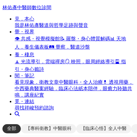
林佑彥中醫師數位診間
見．本心
我是林佑彥
醫道與哲學
足跡與聲音
覺・視界
👁️ 共感・視覺模擬館
📝 羅盤・身心體質解碼
📊 天地
人．養生儀表板
🛤️ 覺察．醫道沙盤
養・棲息
🧘 光流導引．雲端禪房
🪞 映照．眼周經絡導引
🎴 指
引・身心籤詩
閱・筆記
看見現象．衛教文章
中醫眼科・全人治療
💊 透視用藥．
中西藥典
醫案經驗．臨床心法
紙本陪伴．眼癒力
聆聽共
鳴．講座紀實
覓・連結
尋找祥峻
預約諮詢
全部
【專科衛教】中醫眼科
【臨床心悟】全人中醫