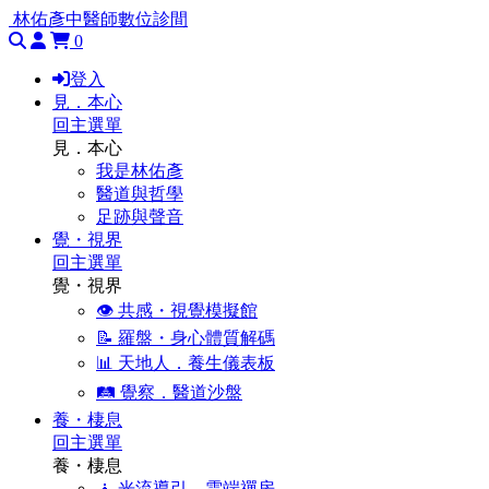
林佑彥中醫師數位診間
0
登入
見．本心
回主選單
見．本心
我是林佑彥
醫道與哲學
足跡與聲音
覺・視界
回主選單
覺・視界
👁️ 共感・視覺模擬館
📝 羅盤・身心體質解碼
📊 天地人．養生儀表板
🛤️ 覺察．醫道沙盤
養・棲息
回主選單
養・棲息
🧘 光流導引．雲端禪房