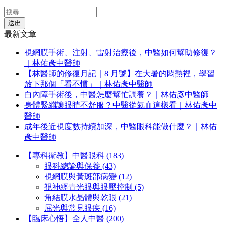
送出
最新文章
視網膜手術、注射、雷射治療後，中醫如何幫助修復？
｜林佑彥中醫師
【林醫師的修復月記｜8 月號】在大暑的悶熱裡，學習
放下那個「看不慣」｜林佑彥中醫師
白內障手術後，中醫怎麼幫忙調養？｜林佑彥中醫師
身體緊繃讓眼睛不舒服？中醫從氣血這樣看｜林佑彥中
醫師
成年後近視度數持續加深，中醫眼科能做什麼？｜林佑
彥中醫師
【專科衛教】中醫眼科 (183)
眼科總論與保養 (43)
視網膜與黃斑部病變 (12)
視神經青光眼與眼壓控制 (5)
角結膜水晶體與乾眼 (21)
屈光與常見眼疾 (16)
【臨床心悟】全人中醫 (200)