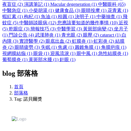
夜盲症 (2)
演講筆記 (1)
Macular degeneration (1)
中醫眼科 (65)
中醫急症 (1)
小柴胡湯 (1)
健康食品 (3)
眼睛按摩 (1)
花青素 (1)
蝦紅素 (1)
枸杞 (1)
魚油 (1)
桂圓 (1)
決明子 (1)
中藥抽查 (1)
飛
蚊症 (5)
中醫師談眼病 (12)
您應該要知道的幾件事情 (10)
近視
(5)
乾眼症 (3)
簡報技巧 (3)
中醫學習 (3)
黃斑部病變 (2)
坐月子
(1)
門診公告 (4)
武漢肺炎 (1)
青光眼 (2)
眼壓 (2)
cataract (1)
白
內障 (3)
實證醫學 (2)
眼底出血 (2)
虹膜炎 (1)
虹彩炎 (2)
結膜
炎 (2)
眼睛疲勞 (3)
失眠 (1)
焦慮 (1)
圓錐角膜 (1)
角膜疤痕 (1)
視網膜結痂 (1)
眼袋 (1)
迎風流淚 (1)
眼中風 (1)
急性結膜炎 (1)
葡萄膜炎 (1)
黃斑部水腫 (1)
針眼 (1)
blog
部落格
首頁
部落格
Tag: 諾貝爾獎