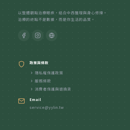
紙本陪伴．眼癒力
以整體觀點治療眼疾，結合中西醫理與身心修煉。
治療的終點不是數據，而是你生活的品質。
聆聽共鳴．講座紀實
政策與條款
隱私權保護政策
服務條款
消費者保護與退換貨
Email
service@yylin.tw