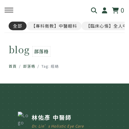
0
全部
【專科衛教】中醫眼科
【臨床心悟】全人中
回主選單
回主選單
回主選單
回主選單
回主選單
blog
見．本心
覺・視界
養・棲息
閱・筆記
覓・連結
部落格
我是林佑彥
👁️ 共感・視覺模擬館
🧘 光流導引．雲端禪房
看見現象．衛教文章
尋找祥峻
首頁
部落格
Tag: 經絡
醫道與哲學
📝 羅盤・身心體質解碼
🪞 映照．眼周經絡導引
中醫眼科・全人治療
預約諮詢
足跡與聲音
📊 天地人．養生儀表板
🎴 指引・身心籤詩
💊 透視用藥．中西藥典
🛤️ 覺察．醫道沙盤
醫案經驗．臨床心法
林佑彥 中醫師
Dr. Lin’s Holistic Eye Care