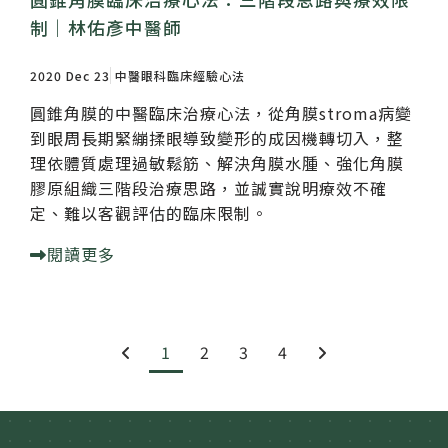
制｜林佑彥中醫師
2020 Dec 23
中醫眼科臨床經驗心法
圓錐角膜的中醫臨床治療心法，從角膜stroma病變
到眼周長期緊繃揉眼導致變形的成因機轉切入，整
理依體質處理過敏鬆筋、解決角膜水腫、強化角膜
膠原組織三階段治療思路，並誠實說明療效不確
定、難以客觀評估的臨床限制。
閱讀更多
1
2
3
4