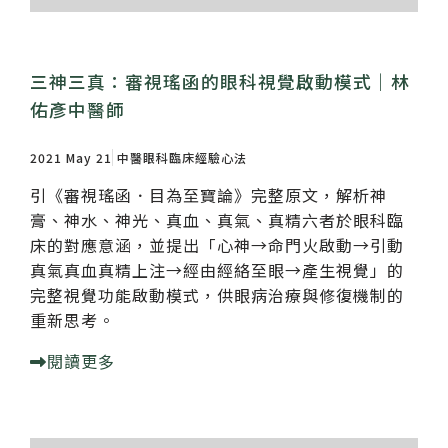
三神三真：審視瑤函的眼科視覺啟動模式｜林
佑彥中醫師
2021 May 21
中醫眼科臨床經驗心法
引《審視瑤函．目為至寶論》完整原文，解析神
膏、神水、神光、真血、真氣、真精六者於眼科臨
床的對應意涵，並提出「心神→命門火啟動→引動
真氣真血真精上注→經由經絡至眼→產生視覺」的
完整視覺功能啟動模式，供眼病治療與修復機制的
重新思考。
閱讀更多