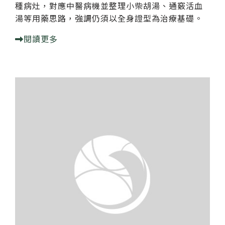
種病灶，對應中醫病機並整理小柴胡湯、通竅活血
湯等用藥思路，強調仍須以全身證型為治療基礎。
閱讀更多