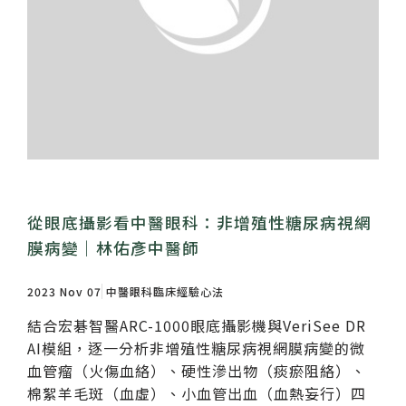
從眼底攝影看中醫眼科：非增殖性糖尿病視網
膜病變｜林佑彥中醫師
2023 Nov 07
中醫眼科臨床經驗心法
結合宏碁智醫ARC-1000眼底攝影機與VeriSee DR
AI模組，逐一分析非增殖性糖尿病視網膜病變的微
血管瘤（火傷血絡）、硬性滲出物（痰瘀阻絡）、
棉絮羊毛斑（血虛）、小血管出血（血熱妄行）四