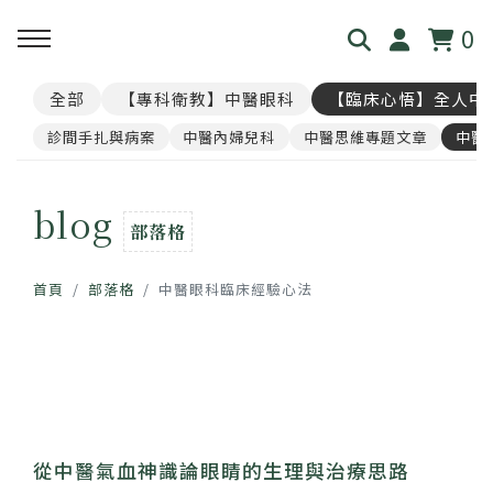
0
全部
【專科衛教】中醫眼科
【臨床心悟】全人中
回主選單
回主選單
回主選單
回主選單
回主選單
診間手扎與病案
中醫內婦兒科
中醫思維專題文章
中醫
見．本心
覺・視界
養・棲息
閱・筆記
覓・連結
blog
我是林佑彥
👁️ 共感・視覺模擬館
🧘 光流導引．雲端禪房
看見現象．衛教文章
尋找祥峻
部落格
首頁
部落格
中醫眼科臨床經驗心法
醫道與哲學
📝 羅盤・身心體質解碼
🪞 映照．眼周經絡導引
中醫眼科・全人治療
預約諮詢
足跡與聲音
📊 天地人．養生儀表板
🎴 指引・身心籤詩
💊 透視用藥．中西藥典
🛤️ 覺察．醫道沙盤
醫案經驗．臨床心法
從中醫氣血神識論眼睛的生理與治療思路