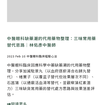
中醫眼科缺藥潮的代用藥物整理：三味常用藥
替代思路｜林佑彥中醫師
2023 Feb 10
中醫眼科臨床經驗心法
中醫眼科臨床因應科學中藥缺藥潮的代用藥物整
理，分享加減駐景丸（以血府逐瘀湯合右歸丸替
代）、楮實子（以覆盆子替代但效果層次不同）、
石菖蒲（以通竅活血湯等替代，並觀察藻紅素潛
力）三味缺貨常用藥的替代處方思路與效果落差評
估。
閱讀更多