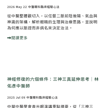
紙本陪伴．眼癒力
2026 May 22
中醫眼科臨床經驗心法
從中醫整體觀切入，以任督二脈前陰後陽、氣血與
聆聽共鳴．講座紀實
神識的架構，解析眼睛的生理與治療思路，並說明
為何應以脈證而非病名來決定治法。
閱讀更多
神經修復的六個條件：三神三真延伸思考｜林
佑彥中醫師
2025 Jul 09
中醫眼科臨床經驗心法
中華中醫學會青光眼演講重點摘要，從「三神三