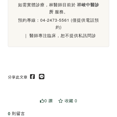
如需實體診療，林醫師目前於
祥峻中醫診
所
服務。
預約專線：04-2473-5561 (僅提供電話預
約)
｜ 醫師專注臨床，恕不提供私訊問診
分享此文章
0 讚
收藏 0
0
則留言