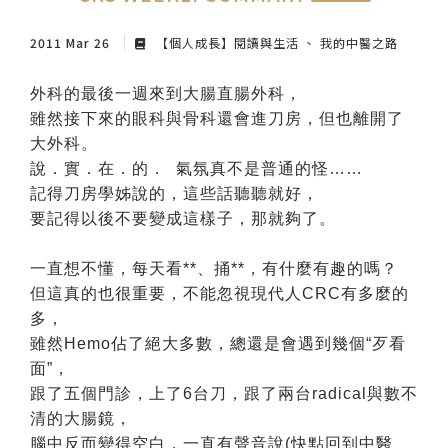
紙本陪伴．眼癒力
2011 Mar 26
【個人成長】閱讀與生活
我的中醫之路
聆聽共鳴．講座紀實
外科的最後一週來到大腸直腸外科，
雖然接下來的眼科與骨科還會進刀房，但也離開了
大外科。
說．實．在．的． 氣氛真不是普通的怪……
記得刀房學姊說的，這些話聽聽就好，
要記得以後不要變成這樣子，那就夠了。
一直想不懂，每天看**、捅**，有什麼有趣的嗎？
但這真的也很重要，不能忽視現代人CRC有多麼的
多，
雖然Hemo佔了絕大多數，總還是會遇到幾個“歹看
面”，
跟了五個門診，上了6台刀，跟了兩台radical與數不
清的大腸鏡，
腦中反而變得空白，一直有聲音說(快點回到中醫