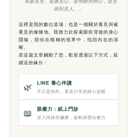
「有眼見光，佑彥見心。從明眼到明心，從見
病到見人。」
這裡是我的數位道場，也是一個關於看見與被
看見的修煉地。我致力於探索眼疾背後的身心
隱喻，陪你在模糊的視界中，找回內在的清
晰。
若這篇文章觸動了您，歡迎透過以下方式，延
續這份緣分：
LINE 養心伴讀
🌿
不只是預約，更是日常的靜心提醒
眼癒力：紙上門診
📖
深入情緒與臟腑，啟動身體自癒力