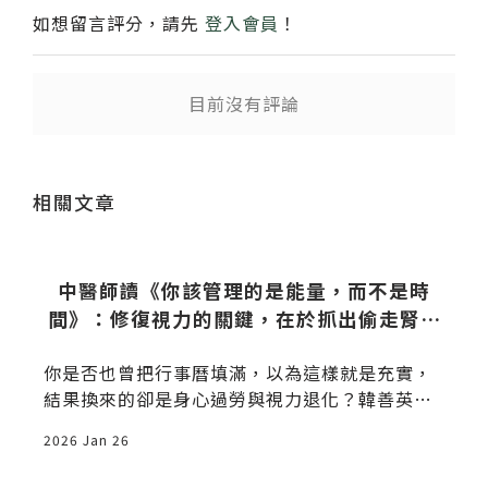
如想留言評分，請先
登入會員
！
目前沒有評論
送出
相關文章
中醫師讀《你該管理的是能量，而不是時
間》：修復視力的關鍵，在於抓出偷走腎陰
的「能量小偷」
你是否也曾把行事曆填滿，以為這樣就是充實，
結果換來的卻是身心過勞與視力退化？韓善英的
《你該管理的是能量，而不是時間》給了我一記
2026 Jan 26
2
當頭棒喝。在中醫看來，每一個瑣碎的決策都在
耗損你的「腎精」。這篇文章將告訴你，為什麼