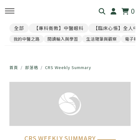
0
全部
【專科衛教】中醫眼科
【臨床心悟】全人中
回主選單
回主選單
回主選單
回主選單
回主選單
我的中醫之路
閱讀輸入與學習
生活隨筆與觀察
電子報
見．本心
覺・視界
養・棲息
閱・筆記
覓・連結
我是林佑彥
👁️ 共感・視覺模擬館
🧘 光流導引．雲端禪房
看見現象．衛教文章
尋找祥峻
首頁
部落格
CRS Weekly Summary
醫道與哲學
📝 羅盤・身心體質解碼
🪞 映照．眼周經絡導引
中醫眼科・全人治療
預約諮詢
足跡與聲音
📊 天地人．養生儀表板
🎴 指引・身心籤詩
💊 透視用藥．中西藥典
🛤️ 覺察．醫道沙盤
醫案經驗．臨床心法
CRS WEEKLY SUMMARY