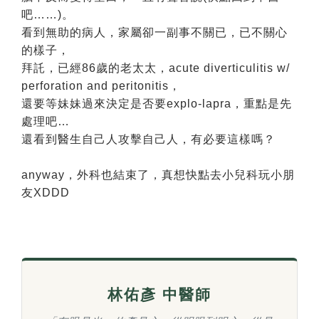
吧……)。
看到無助的病人，家屬卻一副事不關已，已不關心
的樣子，
拜託，已經86歲的老太太，acute diverticulitis w/
perforation and peritonitis，
還要等妹妹過來決定是否要explo-lapra，重點是先
處理吧…
還看到醫生自己人攻擊自己人，有必要這樣嗎？
anyway，外科也結束了，真想快點去小兒科玩小朋
友XDDD
林佑彥 中醫師