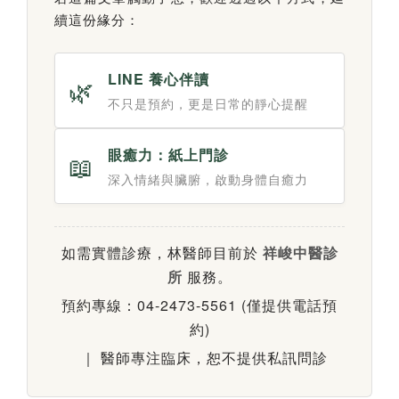
續這份緣分：
LINE 養心伴讀
🌿
不只是預約，更是日常的靜心提醒
眼癒力：紙上門診
📖
深入情緒與臟腑，啟動身體自癒力
如需實體診療，林醫師目前於
祥峻中醫診
所
服務。
預約專線：04-2473-5561 (僅提供電話預
約)
｜ 醫師專注臨床，恕不提供私訊問診