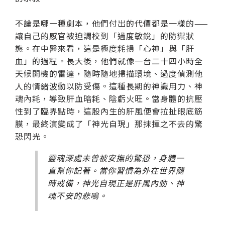
不論是哪一種劇本，他們付出的代價都是一樣的——
讓自己的感官被迫調校到「過度敏銳」的防禦狀
態。在中醫來看，這是極度耗損「心神」與「肝
血」的過程。長大後，他們就像一台二十四小時全
天候開機的雷達，隨時隨地掃描環境、過度偵測他
人的情緒波動以防受傷。這種長期的神識用力、神
魂內耗，導致肝血暗耗、陰虧火旺。當身體的抗壓
性到了臨界點時，這股內生的肝風便會拉扯眼底筋
膜，最終演變成了「神光自現」那抹揮之不去的驚
恐閃光。
靈魂深處未曾被安撫的驚恐，身體一
直幫你記著。當你習慣為外在世界隨
時戒備，神光自現正是肝風內動、神
魂不安的悲鳴。