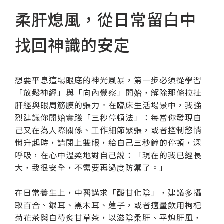
柔肝熄風，從日常留白中
找回神識的安定
想要平息這場眼底的神光風暴，第一步必須從學習
「放鬆神經」與「向內覺察」開始，解除那條拉扯
肝經與眼周筋膜的張力。在臨床生活場景中，我強
烈建議你開始實踐「三秒停頓法」：每當你發現自
己又在為人際關係、工作細節緊張，或者控制慾悄
悄升起時，請閉上雙眼，給自己三秒鐘的停頓，深
呼吸，在心中溫柔地對自己說：「現在的我已經長
大，我很安全，不需要再過度防禦了。」
在日常養生上，中醫講求「酸甘化陰」，建議多攝
取百合、銀耳、黑木耳、蓮子，或者適量飲用枸杞
菊花茶與白芍炙甘草茶，以滋陰柔肝、平熄肝風，