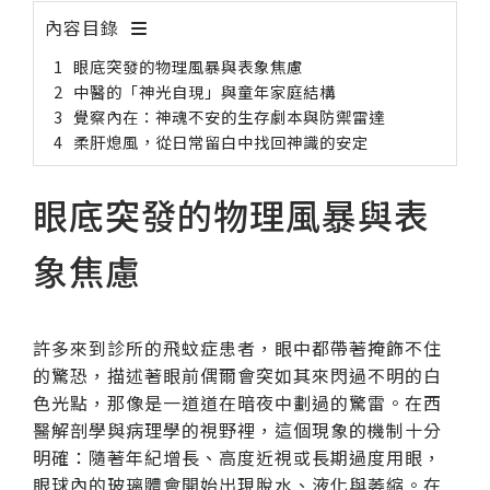
紙本陪伴．眼癒力
內容目錄
眼底突發的物理風暴與表象焦慮
聆聽共鳴．講座紀實
中醫的「神光自現」與童年家庭結構
覺察內在：神魂不安的生存劇本與防禦雷達
柔肝熄風，從日常留白中找回神識的安定
眼底突發的物理風暴與表
象焦慮
許多來到診所的飛蚊症患者，眼中都帶著掩飾不住
的驚恐，描述著眼前偶爾會突如其來閃過不明的白
色光點，那像是一道道在暗夜中劃過的驚雷。在西
醫解剖學與病理學的視野裡，這個現象的機制十分
明確：隨著年紀增長、高度近視或長期過度用眼，
眼球內的玻璃體會開始出現脫水、液化與萎縮。在