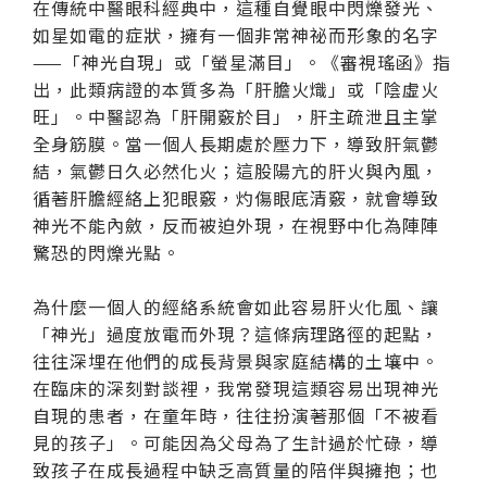
在傳統中醫眼科經典中，這種自覺眼中閃爍發光、
如星如電的症狀，擁有一個非常神祕而形象的名字
——「神光自現」或「螢星滿目」。《審視瑤函》指
出，此類病證的本質多為「肝膽火熾」或「陰虛火
旺」。中醫認為「肝開竅於目」，肝主疏泄且主掌
全身筋膜。當一個人長期處於壓力下，導致肝氣鬱
結，氣鬱日久必然化火；這股陽亢的肝火與內風，
循著肝膽經絡上犯眼竅，灼傷眼底清竅，就會導致
神光不能內斂，反而被迫外現，在視野中化為陣陣
驚恐的閃爍光點。
為什麼一個人的經絡系統會如此容易肝火化風、讓
「神光」過度放電而外現？這條病理路徑的起點，
往往深埋在他們的成長背景與家庭結構的土壤中。
在臨床的深刻對談裡，我常發現這類容易出現神光
自現的患者，在童年時，往往扮演著那個「不被看
見的孩子」。可能因為父母為了生計過於忙碌，導
致孩子在成長過程中缺乏高質量的陪伴與擁抱；也