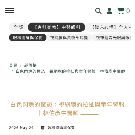
0
全部
【專科衛教】中醫眼科
【臨床心悟】全人中
回主選單
回主選單
回主選單
回主選單
回主選單
眼科總論與保養
視網膜與黃斑部病變
視神經青光眼與眼壓
見．本心
覺・視界
養・棲息
閱・筆記
覓・連結
我是林佑彥
👁️ 共感・視覺模擬館
🧘 光流導引．雲端禪房
看見現象．衛教文章
尋找祥峻
首頁
部落格
白色閃爍的驚恐：視網膜的拉扯與童年警報｜林佑彥中醫師
醫道與哲學
📝 羅盤・身心體質解碼
🪞 映照．眼周經絡導引
中醫眼科・全人治療
預約諮詢
足跡與聲音
📊 天地人．養生儀表板
🎴 指引・身心籤詩
💊 透視用藥．中西藥典
白色閃爍的驚恐：視網膜的拉扯與童年警報
｜林佑彥中醫師
🛤️ 覺察．醫道沙盤
醫案經驗．臨床心法
2026 May 29
眼科總論與保養