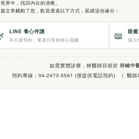
的視界中，找回內在的清晰。
這篇文章觸動了您，歡迎透過以下方式，延續這份緣分：
LINE 養心伴讀
眼癒
🌿
📖
不只是預約，更是日常的靜心提醒
深入
如需實體診療，林醫師目前於
祥峻中
預約專線：04-2473-5561 (僅提供電話預約)
｜ 醫