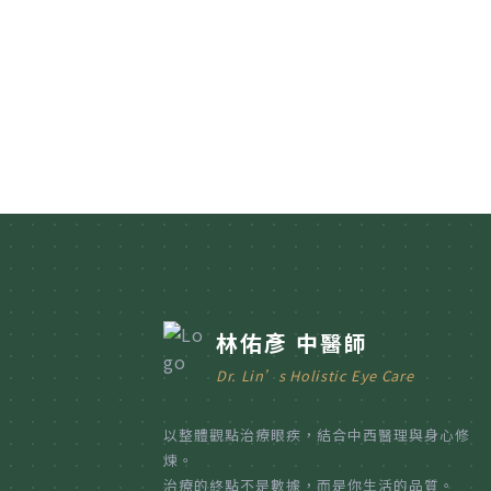
林佑彥 中醫師
Dr. Lin’s Holistic Eye Care
以整體觀點治療眼疾，結合中西醫理與身心修
煉。
治療的終點不是數據，而是你生活的品質。