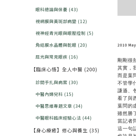
眼科總論與保養 (43)
視網膜與黃斑部病變 (12)
視神經青光眼與眼壓控制 (5)
角結膜水晶體與乾眼 (20)
2010 Ma
屈光與常見眼疾 (16)
剛剛很
其實，
【臨床心悟】全人中醫 (200)
而是葉
診間手扎與病案 (30)
不管學
謙遜、
中醫內婦兒科 (15)
看了與
中醫思維專題文章 (34)
葉問的
雖然勝
中醫眼科臨床經驗心法 (44)
當記者
這一句
【身心療癒】修心與養生 (35)