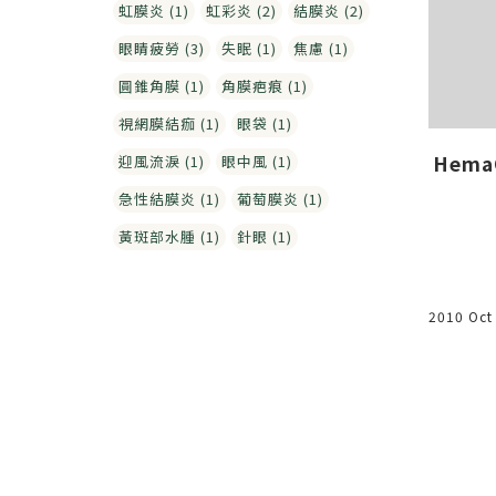
虹膜炎 (1)
虹彩炎 (2)
結膜炎 (2)
眼睛疲勞 (3)
失眠 (1)
焦慮 (1)
圓錐角膜 (1)
角膜疤痕 (1)
視網膜結痂 (1)
眼袋 (1)
小腦萎縮
兒童弱視的觀念與分型：四種
Hema
迎風流淚 (1)
眼中風 (1)
4
類型的中醫治療思路｜林佑彥
急性結膜炎 (1)
葡萄膜炎 (1)
中醫師
黃斑部水腫 (1)
針眼 (1)
兒童弱視的完整觀念整理，包含視
2010 Oct
力發展年齡標準、弱視定義，以及
斜視性、不等視、視覺剝奪性／廢
用性、高度屈光不正四種分型，並
說明中醫對應的治療思路與用針原
則。
2017 Sep 05