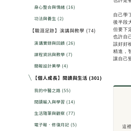
也許是
身心整合與情緒 (16)
自己學
功法與養生 (2)
後半段
【職涯足跡】演講與教學 (74)
但要下
也許自
演講實錄與回饋 (26)
該好好
精進，
課程資訊與教學 (7)
讓自己變
簡報設計美學 (4)
【個人成長】閱讀與生活 (301)
我的中醫之路 (55)
閱讀輸入與學習 (14)
生活隨筆與觀察 (77)
電子報．修復月記 (5)
這