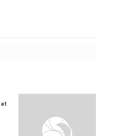
送出
出
at
看不見的