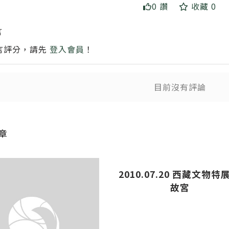
0 讚
收藏 0
言
送出
言評分，請先
登入會員
！
目前沒有評論
送
章
2010.07.20 西藏文物特展
故宮