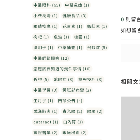
中醫眼科 (65)
中醫急症 (1)
送出
小柴胡湯 (1)
健康食品 (3)
0
則留
送出
眼睛按摩 (1)
花青素 (1)
蝦紅素 (1)
如想留
枸杞 (1)
魚油 (1)
桂圓 (1)
決明子 (1)
中藥抽查 (1)
飛蚊症 (5)
中醫師談眼病 (12)
您應該要知道的幾件事情 (10)
近視 (5)
乾眼症 (3)
簡報技巧 (3)
相關文
中醫學習 (3)
黃斑部病變 (2)
坐月子 (1)
門診公告 (4)
武漢肺炎 (1)
青光眼 (2)
眼壓 (2)
cataract (1)
白內障 (3)
實證醫學 (2)
眼底出血 (2)