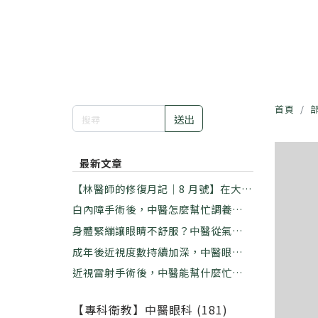
首頁
送出
最新文章
【林醫師的修復月記｜8 月號】在大暑
的悶熱裡，學習放下那個「看不慣」｜
白內障手術後，中醫怎麼幫忙調養？｜
林佑彥中醫師
林佑彥中醫師
身體緊繃讓眼睛不舒服？中醫從氣血這
樣看｜林佑彥中醫師
成年後近視度數持續加深，中醫眼科能
做什麼？｜林佑彥中醫師
近視雷射手術後，中醫能幫什麼忙？｜
林佑彥中醫師
【專科衛教】中醫眼科 (181)