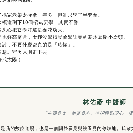
被這精神感動吧。
了楊家老架太極拳一年多，但卻只學了半套拳。
大概還剩下10個招式要學，其實不難，
定決心把它學好還是要花功夫。
己也好高騖遠，太極沒學精就偷學詠春的基本套路小
念頭。
檢討，不要什麼都真的是「略懂」。
智慧。守著原則走下去，
成太陽:)
林佑彥 中醫師
「有眼見光，佑彥見心。從明眼到明心，從
裡是我的數位道場，也是一個關於看見與被看見的修煉地。我致