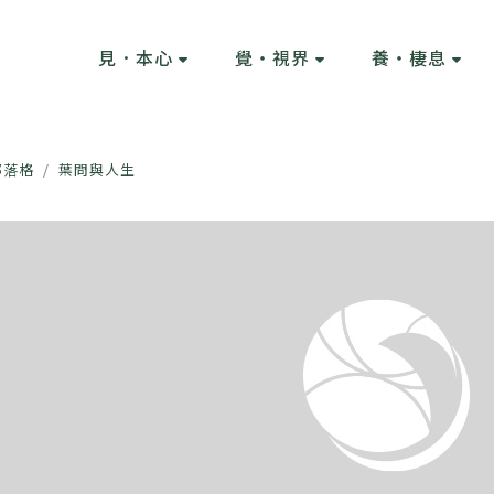
見．本心
覺・視界
養・棲息
部落格
葉問與人生