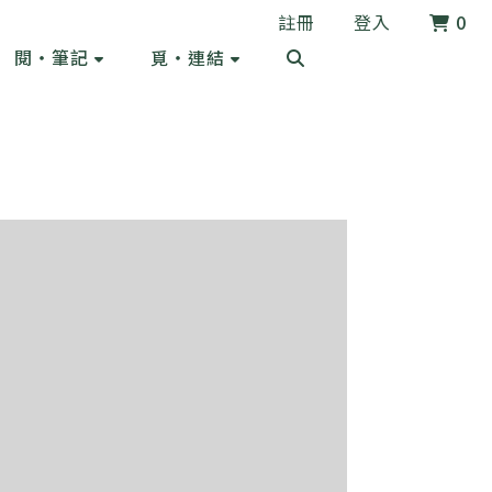
註冊
登入
0
閱・筆記
覓・連結