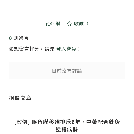
0 讚
收藏 0
0
則留言
如想留言評分，請先
登入會員
！
目前沒有評論
送出
相關文章
[案例] 眼角膜移殖排斥6年，中藥配合針灸
逆轉病勢