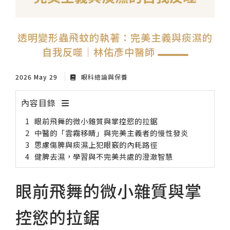
紙本陪伴．眼癒力
透明變形蟲飛蚊的執著：完美主義與痰濕的
聆聽共鳴．講座紀實
自我反噬｜林佑彥中醫師
2026 May 29
眼科總論與保養
內容目錄
眼前飛舞的微小雜質與掌控慾的拉鋸
中醫的「雲霧移睛」與完美主義者的慢性發炎
思慮傷脾與痰濕上犯眼竅的內耗路徑
健脾去濕，學習與不完美共處的澄澈智慧
眼前飛舞的微小雜質與掌
控慾的拉鋸