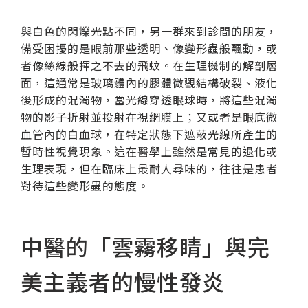
與白色的閃爍光點不同，另一群來到診間的朋友，
備受困擾的是眼前那些透明、像變形蟲般飄動，或
者像絲線般揮之不去的飛蚊。在生理機制的解剖層
面，這通常是玻璃體內的膠體微觀結構破裂、液化
後形成的混濁物，當光線穿透眼球時，將這些混濁
物的影子折射並投射在視網膜上；又或者是眼底微
血管內的白血球，在特定狀態下遮蔽光線所產生的
暫時性視覺現象。這在醫學上雖然是常見的退化或
生理表現，但在臨床上最耐人尋味的，往往是患者
對待這些變形蟲的態度。
中醫的「雲霧移睛」與完
美主義者的慢性發炎