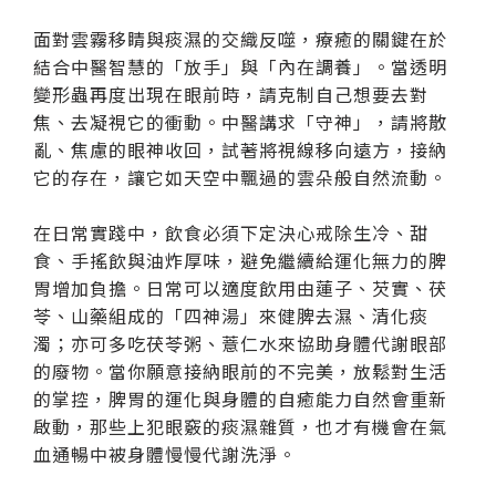
面對雲霧移睛與痰濕的交織反噬，療癒的關鍵在於
結合中醫智慧的「放手」與「內在調養」。當透明
變形蟲再度出現在眼前時，請克制自己想要去對
焦、去凝視它的衝動。中醫講求「守神」，請將散
亂、焦慮的眼神收回，試著將視線移向遠方，接納
它的存在，讓它如天空中飄過的雲朵般自然流動。
在日常實踐中，飲食必須下定決心戒除生冷、甜
食、手搖飲與油炸厚味，避免繼續給運化無力的脾
胃增加負擔。日常可以適度飲用由蓮子、芡實、茯
苓、山藥組成的「四神湯」來健脾去濕、清化痰
濁；亦可多吃茯苓粥、薏仁水來協助身體代謝眼部
的廢物。當你願意接納眼前的不完美，放鬆對生活
的掌控，脾胃的運化與身體的自癒能力自然會重新
啟動，那些上犯眼竅的痰濕雜質，也才有機會在氣
血通暢中被身體慢慢代謝洗淨。