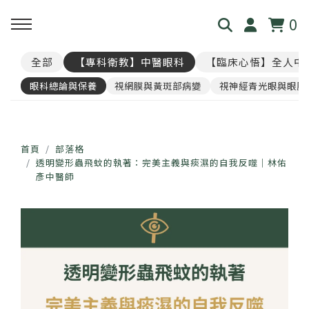
0
全部
【專科衛教】中醫眼科
【臨床心悟】全人中
回主選單
回主選單
回主選單
回主選單
回主選單
眼科總論與保養
視網膜與黃斑部病變
視神經青光眼與眼壓
見．本心
覺・視界
養・棲息
閱・筆記
覓・連結
我是林佑彥
👁️ 共感・視覺模擬館
🧘 光流導引．雲端禪房
看見現象．衛教文章
尋找祥峻
首頁
部落格
透明變形蟲飛蚊的執著：完美主義與痰濕的自我反噬｜林佑
彥中醫師
醫道與哲學
📝 羅盤・身心體質解碼
🪞 映照．眼周經絡導引
中醫眼科・全人治療
預約諮詢
足跡與聲音
📊 天地人．養生儀表板
🎴 指引・身心籤詩
💊 透視用藥．中西藥典
🛤️ 覺察．醫道沙盤
醫案經驗．臨床心法