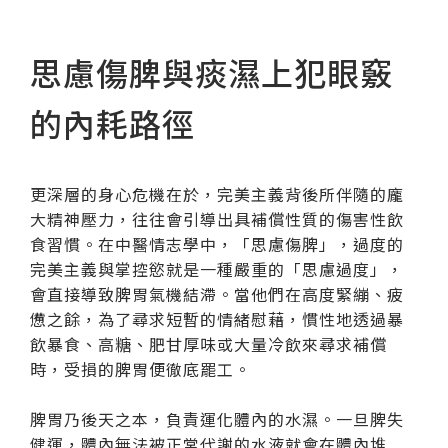
思慮傷脾與痰濕上犯眼竅
的內耗路徑
更深層的身心危機在於，完美主義背後所伴隨的龐
大精神壓力，往往會引導出具補償性質的傷害性飲
食習慣。在中醫情志學中，「思慮傷脾」，過度的
完美主義與掌控慾就是一種嚴重的「思慮過度」，
會直接導致脾胃氣機結滯。當他們在高度緊繃、疲
憊之餘，為了尋求短暫的情緒慰藉，慣性地透過暴
飲暴食、高糖、肥甘厚味或大量冷飲來尋求補償
時，受損的脾胃便徹底罷工。
脾胃乃後天之本，負責運化體內的水濕。一旦脾失
健運，體內無法被正常代謝的水液就會在體內堆