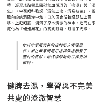
積，凝聚成黏稠且阻礙氣血循環的「痰濕」與「濁
氣」。中醫眼科強調「濁氣上攻，清竅被蒙」，當
體內的痰濕阻滯中焦，日久便會循著經脈往上飄
移、上犯眼竅，混濁了原本清澈的神水，進而在眼
底化為「蠅翅黑花」的實質阻礙，阻擋了光線。
你拼命想用完美的控制慾去清理視
界，卻在無意間用思慮與焦慮餵養了
體內的痰濕，最終讓眼前的世界更加
模糊。
健脾去濕，學習與不完美
共處的澄澈智慧