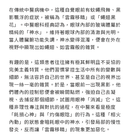
在傳統中醫病機中，這種自覺眼前有蚊蠅飛舞、黑
影飄浮的症狀，被稱為「雲霧移睛」或「蠅翅黑
花」。中醫眼科經典認為，眼球內部的玻璃體屬於
精純的「神水」，維持著眼球內部的清澈與光明。
當人體臟腑功能失調，神水變得混濁，便會在外在
視野中顯現出如蠅翅、如雲霧般的雜質。
有趣的是，這類患者往往擁有極其鮮明且不妥協的
完美主義特質。他們習慣掌控生活中所有的變數與
細節，無法容許自己的世界、甚至是自己的視界出
現一絲一毫的雜質。於是，當眼前一出現黑影，他
們體內的控制慾便會被瞬間點燃，強迫自己去凝
視、去捕捉那個細節，試圖用眼神「消滅」它。這
種非理性專注與對抗的過程，在中醫來看是極度
「耗損心神」與「灼傷眼陰」的行為。這種「相火
內動」的狀態會暗耗眼中的神水，引發局部的慢性
發炎，反而讓「雲霧移睛」的現象更加惡化。