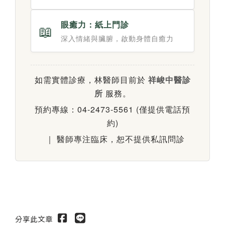
眼癒力：紙上門診
📖
深入情緒與臟腑，啟動身體自癒力
如需實體診療，林醫師目前於
祥峻中醫診
所
服務。
預約專線：04-2473-5561 (僅提供電話預
約)
｜ 醫師專注臨床，恕不提供私訊問診
分享此文章