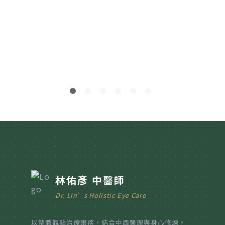
2
林佑彥 中醫師
Dr. Lin’s Holistic Eye Care
以整體觀點治療眼疾，結合中西醫理與身心修煉。