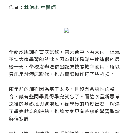
紙本陪伴．眼癒力
作者：
林佑彥 中醫師
聆聽共鳴．講座紀實
全新改版課程首次試教，當天台中下著大雨，但澆
不熄大家學習的熱忱。因為剛好是端午節連假的最
後一天，學校沒辦法借出臨床技能教室使用，所以
只能用診療床取代，也為實際操作打了些折扣。
兩年前的課程因為塞了太多，且沒有系統性的整
合，讓有些同學覺得學完就忘了。而這次重新思考
之後的基礎班與進階班，從學員的角度出發，解決
了學完就忘的缺點，也讓大家更有系統的學習腹診
與傷寒論。