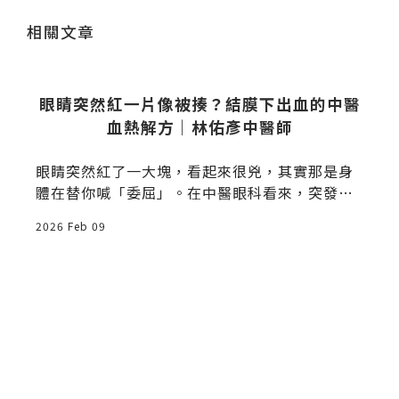
相關文章
怎
眼睛突然紅一片像被揍？結膜下出血的中醫
血熱解方｜林佑彥中醫師
眼睛突然紅了一大塊，看起來很兇，其實那是身
體在替你喊「委屈」。在中醫眼科看來，突發性
的紅腫出血，往往是「肝火」燒過了頭。當你的
2026 Feb 09
2
嘴巴閉上了，身體只好幫你「發火」。這一篇，
我們不只要幫眼睛降溫，更要教你如何幫內心的
火山「洩壓」。