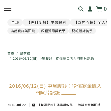
0
全部
【專科衛教】中醫眼科
【臨床心悟】全人中
回主選單
回主選單
回主選單
回主選單
回主選單
演講實錄與回饋
課程資訊與教學
簡報設計美學
見．本心
覺・視界
養・棲息
閱・筆記
覓・連結
我是林佑彥
👁️ 共感・視覺模擬館
🧘 光流導引．雲端禪房
看見現象．衛教文章
尋找祥峻
首頁
部落格
2016/06/12(日) 中醫腹診：從傷寒金匱入門照片記錄
醫道與哲學
📝 羅盤・身心體質解碼
🪞 映照．眼周經絡導引
中醫眼科・全人治療
預約諮詢
足跡與聲音
📊 天地人．養生儀表板
🎴 指引・身心籤詩
💊 透視用藥．中西藥典
2016/06/12(日) 中醫腹診：從傷寒金匱入
門照片記錄
🛤️ 覺察．醫道沙盤
醫案經驗．臨床心法
2016 Jul 22
【職涯足跡】演講與教學
演講實錄與回饋