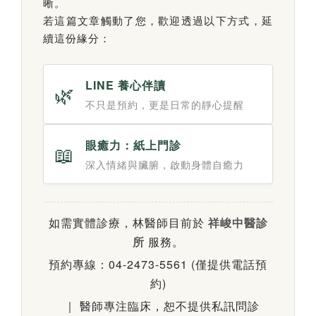
晰。
若這篇文章觸動了您，歡迎透過以下方式，延
續這份緣分：
LINE 養心伴讀
🌿
不只是預約，更是日常的靜心提醒
眼癒力：紙上門診
📖
深入情緒與臟腑，啟動身體自癒力
如需實體診療，林醫師目前於
祥峻中醫診
所
服務。
預約專線：04-2473-5561 (僅提供電話預
約)
｜ 醫師專注臨床，恕不提供私訊問診