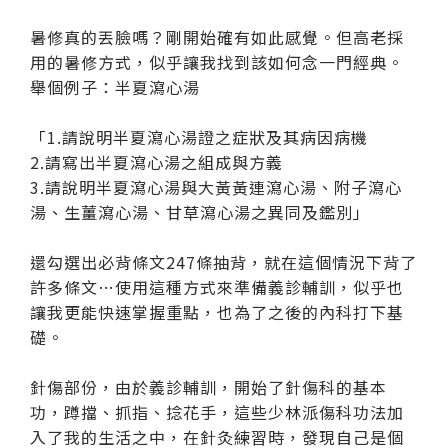
暑修真的丟臉嗎？剛開始確有如此感覺。但高老採
用的暑修方式，似乎讓我找到該如何念一門經典。
舉個例子：半夏瀉心湯
「1.請說明半夏瀉心湯證之症狀及其病因病機
2.請寫出半夏瀉心湯之組成與方義
3.請說明半夏瀉心湯與大黃黃連瀉心湯、附子瀉心
湯、生薑瀉心湯、甘草瀉心湯之異同及鑑別」
還勾選出必背條文247條抽背，就在這個情況下背了
許多條文…使用這種方式來準備義診輔訓，似乎也
讓我更能快速掌握重點，也為了之後的內科打下基
礎。
針傷部份，由於義診輔訓，開始了針傷科的基本
功，蹲擋、抓指、捻花手，這些少林派傷科功法加
入了我的生活之中，在針灸練習時，發現自己是個