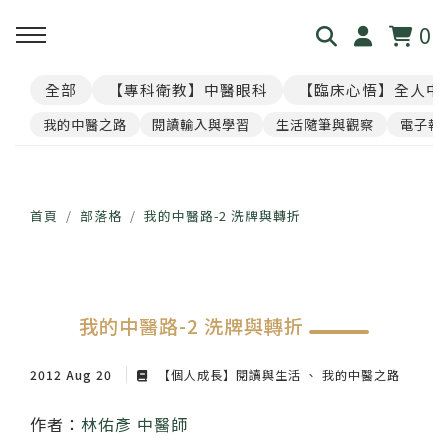
0
全部
【專科衛教】中醫眼科
【臨床心悟】全人中
回主選單
回主選單
回主選單
回主選單
回主選單
我的中醫之路
閱讀輸入與學習
生活隨筆與觀察
電子報
見．本心
覺・視界
養・棲息
閱・筆記
覓・連結
我是林佑彥
👁️ 共感・視覺模擬館
🧘 光流導引．雲端禪房
看見現象．衛教文章
尋找祥峻
首頁
部落格
我的中醫路-2 洗牌與轉折
醫道與哲學
📝 羅盤・身心體質解碼
🪞 映照．眼周經絡導引
中醫眼科・全人治療
預約諮詢
我的中醫路-2 洗牌與轉折
足跡與聲音
📊 天地人．養生儀表板
🎴 指引・身心籤詩
💊 透視用藥．中西藥典
2012 Aug 20
【個人成長】閱讀與生活
我的中醫之路
🛤️ 覺察．醫道沙盤
醫案經驗．臨床心法
作者：
林佑彥 中醫師