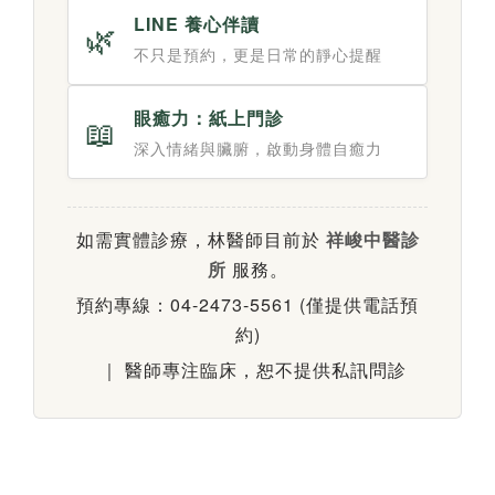
LINE 養心伴讀
🌿
不只是預約，更是日常的靜心提醒
眼癒力：紙上門診
📖
深入情緒與臟腑，啟動身體自癒力
如需實體診療，林醫師目前於
祥峻中醫診
所
服務。
預約專線：04-2473-5561 (僅提供電話預
約)
｜ 醫師專注臨床，恕不提供私訊問診