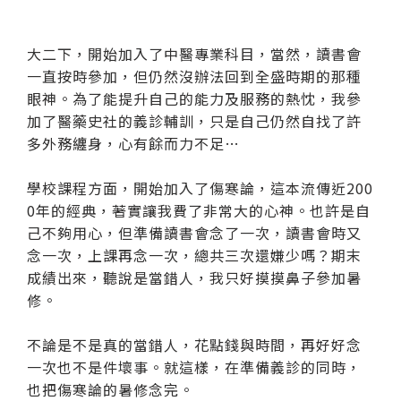
大二下，開始加入了中醫專業科目，當然，讀書會
一直按時參加，但仍然沒辦法回到全盛時期的那種
眼神。為了能提升自己的能力及服務的熱忱，我參
加了醫藥史社的義診輔訓，只是自己仍然自找了許
多外務纏身，心有餘而力不足…
學校課程方面，開始加入了傷寒論，這本流傳近200
0年的經典，著實讓我費了非常大的心神。也許是自
己不夠用心，但準備讀書會念了一次，讀書會時又
念一次，上課再念一次，總共三次還嫌少嗎？期末
成績出來，聽說是當錯人，我只好摸摸鼻子參加暑
修。
不論是不是真的當錯人，花點錢與時間，再好好念
一次也不是件壞事。就這樣，在準備義診的同時，
也把傷寒論的暑修念完。