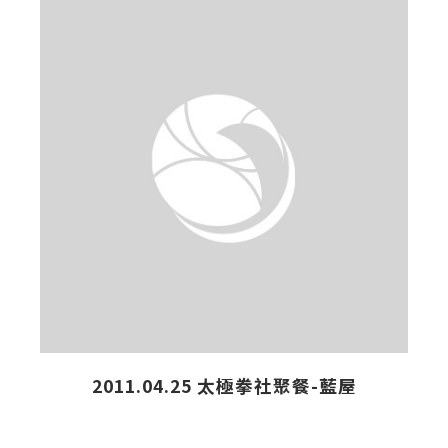
真
2
2011.04.25 太極拳社聚餐-藍屋