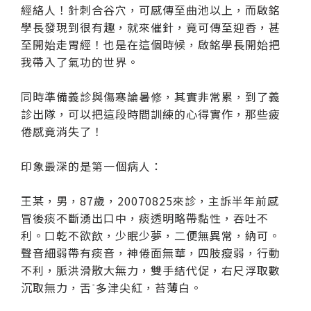
經絡人！針刺合谷穴，可感傳至曲池以上，而啟銘
學長發現到很有趣，就來催針，竟可傳至迎香，甚
至開始走胃經！也是在這個時候，啟銘學長開始把
我帶入了氣功的世界。
同時準備義診與傷寒論暑修，其實非常累，到了義
診出隊，可以把這段時間訓練的心得實作，那些疲
倦感竟消失了！
印象最深的是第一個病人：
王某，男，87歲，20070825來診，主訴半年前感
冒後痰不斷湧出口中，痰透明略帶黏性，吞吐不
利。口乾不欲飲，少眠少夢，二便無異常，納可。
聲音細弱帶有痰音，神倦面無華，四肢瘦弱，行動
不利，脈洪滑散大無力，雙手結代促，右尺浮取數
沉取無力，舌多津尖紅，苔薄白。