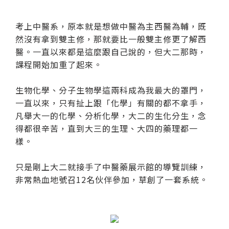
紙本陪伴．眼癒力
考上中醫系，原本就是想做中醫為主西醫為輔，既
聆聽共鳴．講座紀實
然沒有拿到雙主修，那就要比一般雙主修更了解西
醫。一直以來都是這麼跟自己說的，但大二那時，
課程開始加重了起來。
生物化學、分子生物學這兩科成為我最大的罩門，
一直以來，只有扯上跟「化學」有關的都不拿手，
凡舉大一的化學、分析化學，大二的生化分生，念
得都很辛苦，直到大三的生理、大四的藥理都一
樣。
只是剛上大二就接手了中醫藥展示館的導覽訓練，
非常熱血地號召12名伙伴參加，草創了一套系統。