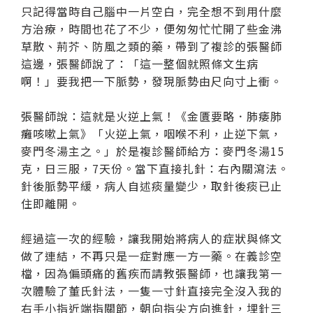
只記得當時自己腦中一片空白，完全想不到用什麼
方治療，時間也花了不少，便匆匆忙忙開了些金沸
草散、荊芥、防風之類的藥，帶到了複診的張醫師
這邊，張醫師說了：「這一整個就照條文生病
啊！」要我把一下脈勢，發現脈勢由尺向寸上衝。
張醫師說：這就是火逆上氣！《金匱要略．肺痿肺
癱咳嗽上氣》「火逆上氣，咽喉不利，止逆下氣，
麥門冬湯主之。」於是複診醫師給方：麥門冬湯15
克，日三服，7天份。當下直接扎針：右內關瀉法。
針後脈勢平緩，病人自述痰量變少，取針後痰已止
住即離開。
經過這一次的經驗，讓我開始將病人的症狀與條文
做了連結，不再只是一症對應一方一藥。在義診空
檔，因為偏頭痛的舊疾而請教張醫師，也讓我第一
次體驗了董氏針法，一隻一寸針直接完全沒入我的
右手小指近端指關節，朝向指尖方向進針，埋針三