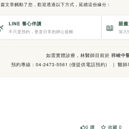
這篇文章觸動了您，歡迎透過以下方式，延續這份緣分：
LINE 養心伴讀
眼癒
🌿
📖
不只是預約，更是日常的靜心提醒
深入
如需實體診療，林醫師目前於
祥峻中
預約專線：04-2473-5561 (僅提供電話預約)
｜ 醫
0 讚
收藏 0