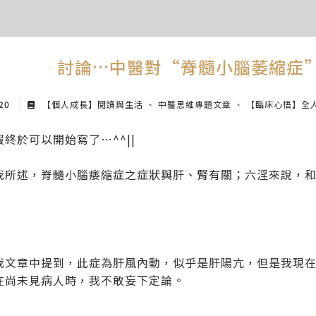
討論…中醫對“脊髓小腦萎縮症”
 20
【個人成長】閱讀與生活
中醫思維專題文章
【臨床心悟】全
終於可以開始寫了…^^||
我所述，脊髓小腦痿縮症之症狀與肝、腎有關；六淫來說，
我文章中提到，此症為肝風內動，似乎是肝陽亢，但是我現
在尚未見病人時，我不敢妄下定論。