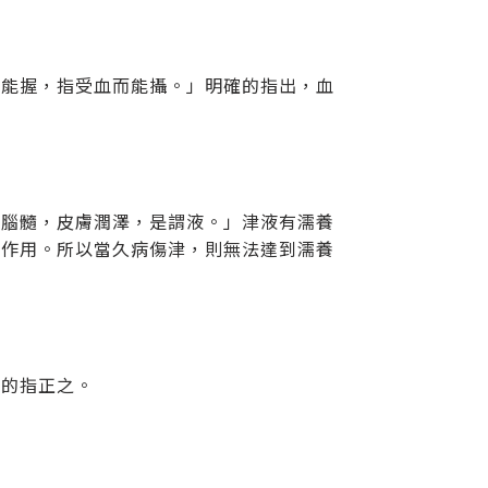
而能握，指受血而能攝。」明確的指出，血
益腦髓，皮膚潤澤，是謂液。」津液有濡養
的作用。所以當久病傷津，則無法達到濡養
大的指正之。