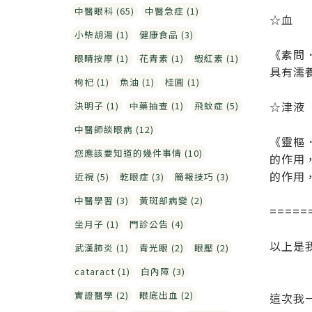
中醫眼科 (65)
中醫急症 (1)
☆血
小柴胡湯 (1)
健康食品 (3)
《素問
眼睛按摩 (1)
花青素 (1)
蝦紅素 (1)
具有濡
枸杞 (1)
魚油 (1)
桂圓 (1)
☆津液
決明子 (1)
中藥抽查 (1)
飛蚊症 (5)
中醫師談眼病 (12)
《靈樞
您應該要知道的幾件事情 (10)
的作用
的作用
近視 (5)
乾眼症 (3)
簡報技巧 (3)
中醫學習 (3)
黃斑部病變 (2)
=====
坐月子 (1)
門診公告 (4)
以上是
武漢肺炎 (1)
青光眼 (2)
眼壓 (2)
cataract (1)
白內障 (3)
實證醫學 (2)
眼底出血 (2)
這次我