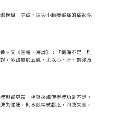
視線模糊…等症，這與小腦痿縮症的症狀似
所養。又《靈樞．海論》：「髓海不足，則
病證，多歸屬於五臟，尤以心、肝、腎涉及
讓脾剋腎更甚，相對來講使得脾功能不足。
當脾失健運，則水殼精微虧乏，四肢失養，