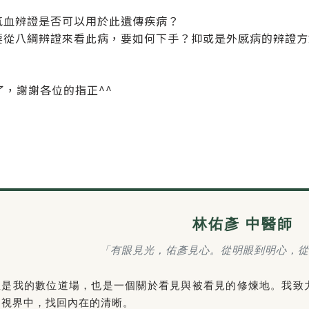
衛氣血辨證是否可以用於此遺傳疾病？
是要從八綱辨證來看此病，要如何下手？抑或是外感病的辨證
了，謝謝各位的指正^^
林佑彥 中醫師
「有眼見光，佑彥見心。從明眼到明心，從
裡是我的數位道場，也是一個關於看見與被看見的修煉地。我致
的視界中，找回內在的清晰。