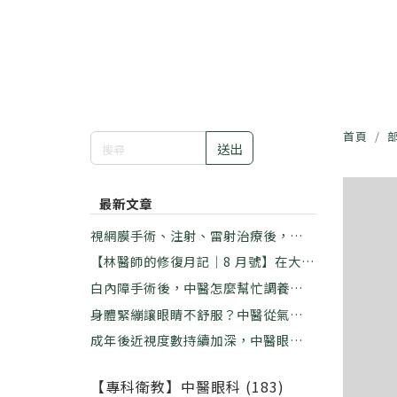
首頁
送出
最新文章
視網膜手術、注射、雷射治療後，中醫
如何幫助修復？｜林佑彥中醫師
【林醫師的修復月記｜8 月號】在大暑
的悶熱裡，學習放下那個「看不慣」｜
白內障手術後，中醫怎麼幫忙調養？｜
林佑彥中醫師
林佑彥中醫師
身體緊繃讓眼睛不舒服？中醫從氣血這
樣看｜林佑彥中醫師
成年後近視度數持續加深，中醫眼科能
做什麼？｜林佑彥中醫師
【專科衛教】中醫眼科 (183)