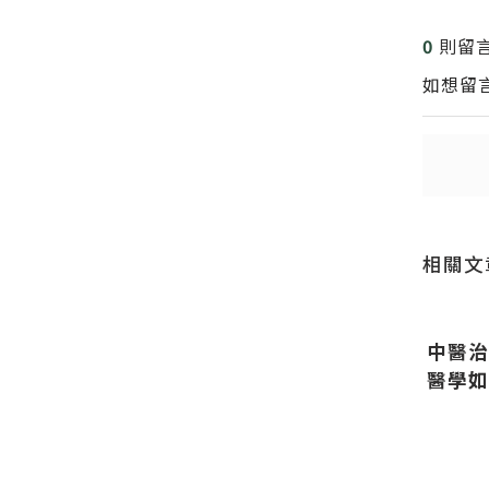
0
則留
送出
如想留
送出
相關文
，眼睛真
中醫治
彥中醫師
醫學如