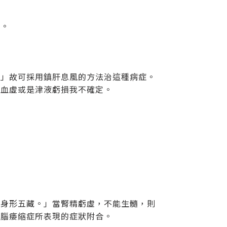
寒。
。」故可採用鎮肝息風的方法治這種病症。
是血虛或是津液虧損我不確定。
成身形五藏。」當腎精虧虛，不能生髓，則
小腦痿縮症所表現的症狀附合。