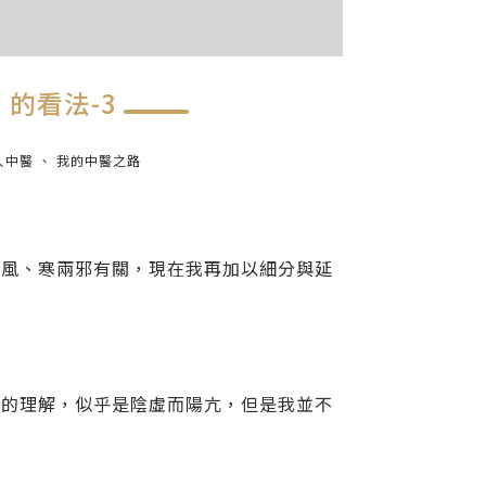
的看法-3
人中醫
我的中醫之路
和風、寒兩邪有關，現在我再加以細分與延
在的理解，似乎是陰虛而陽亢，但是我並不