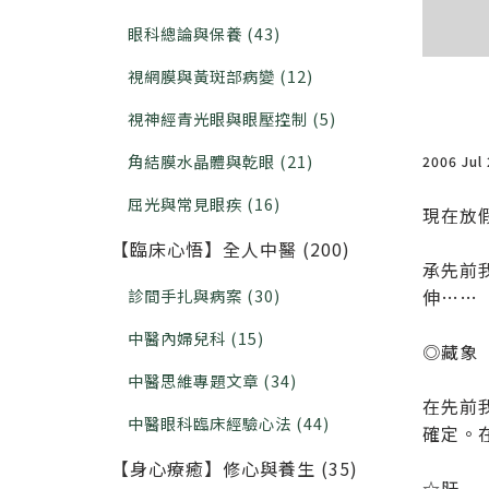
眼科總論與保養 (43)
視網膜與黃斑部病變 (12)
視神經青光眼與眼壓控制 (5)
角結膜水晶體與乾眼 (21)
2006 Jul
屈光與常見眼疾 (16)
現在放假
【臨床心悟】全人中醫 (200)
承先前
診間手扎與病案 (30)
伸……
中醫內婦兒科 (15)
◎藏象
中醫思維專題文章 (34)
在先前
中醫眼科臨床經驗心法 (44)
確定。
【身心療癒】修心與養生 (35)
☆肝