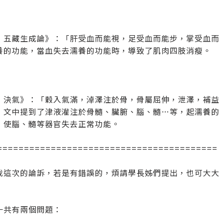
．五藏生成論》：「肝受血而能視，足受血而能步，掌受血
養的功能，當血失去濡養的功能時，導致了肌肉四肢消瘦。
．決氣》：「穀入氣滿，淖澤注於骨，骨屬屈伸，泄澤，補
，文中提到了津液灌注於骨髓、臟腑、腦、髓…等，起濡養
，使腦、髓等器官失去正常功能。
=========================================
我這次的論訴，若是有錯誤的，煩請學長姊們提出，也可大
一共有兩個問題：