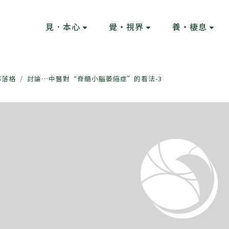
見．本心
覺・視界
養・棲息
部落格
討論…中醫對“脊髓小腦萎縮症”的看法-3