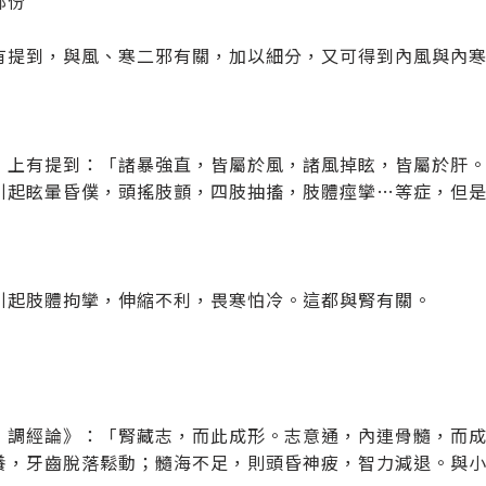
部份
有提到，與風、寒二邪有關，加以細分，又可得到內風與內
》上有提到：「諸暴強直，皆屬於風，諸風掉眩，皆屬於肝
引起眩暈昏僕，頭搖肢顫，四肢抽搐，肢體痙攣…等症，但
引起肢體拘攣，伸縮不利，畏寒怕冷。這都與腎有關。
．調經論》：「腎藏志，而此成形。志意通，內連骨髓，而
養，牙齒脫落鬆動；髓海不足，則頭昏神疲，智力減退。與