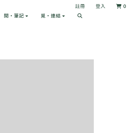
註冊
登入
0
閱・筆記
覓・連結