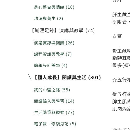
身心整合與情緒 (16)
肝主藏
功法與養生 (2)
乎附合
【職涯足跡】演講與教學 (74)
☆腎
演講實錄與回饋 (26)
腎主藏
課程資訊與教學 (7)
腦轉耳
最多(
簡報設計美學 (4)
【個人成長】閱讀與生活 (301)
☆五行
我的中醫之路 (55)
從五行
閱讀輸入與學習 (14)
脾主肌
肌肉消
生活隨筆與觀察 (77)
電子報．修復月記 (5)