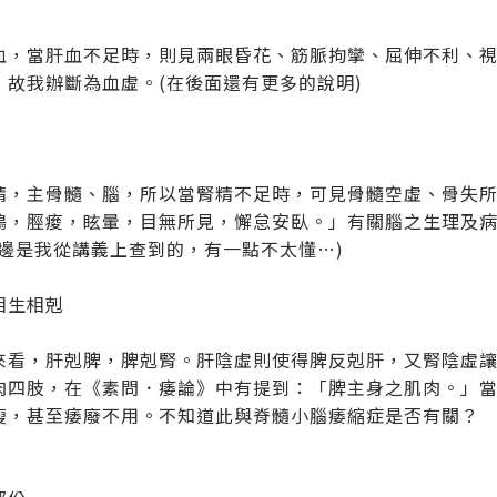
血，當肝血不足時，則見兩眼昏花、筋脈拘攣、屈伸不利、
，故我辦斷為血虛。(在後面還有更多的說明)
精，主骨髓、腦，所以當腎精不足時，可見骨髓空虛、骨失
鳴，脛痠，眩暈，目無所見，懈怠安臥。」有關腦之生理及
這邊是我從講義上查到的，有一點不太懂…)
相生相剋
來看，肝剋脾，脾剋腎。肝陰虛則使得脾反剋肝，又腎陰虛
肉四肢，在《素問．痿論》中有提到：「脾主身之肌肉。」
瘦，甚至痿廢不用。不知道此與脊髓小腦痿縮症是否有關？