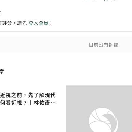
送
言
言評分，請先
登入會員
！
目前沒有評論
送出
章
近視之前，先了解現代
何看近視？｜林佑彥中
醫師