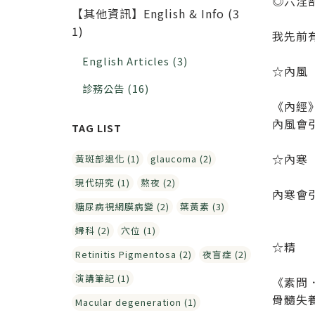
◎六淫
【其他資訊】English & Info (3
1)
我先前
English Articles (3)
☆內風
診務公告 (16)
《內經
內風會
☆內寒
黃斑部退化 (1)
glaucoma (2)
現代研究 (1)
熬夜 (2)
內寒會
糖尿病視網膜病變 (2)
葉黃素 (3)
婦科 (2)
穴位 (1)
☆精
Retinitis Pigmentosa (2)
夜盲症 (2)
演講筆記 (1)
《素問
骨髓失
Macular degeneration (1)