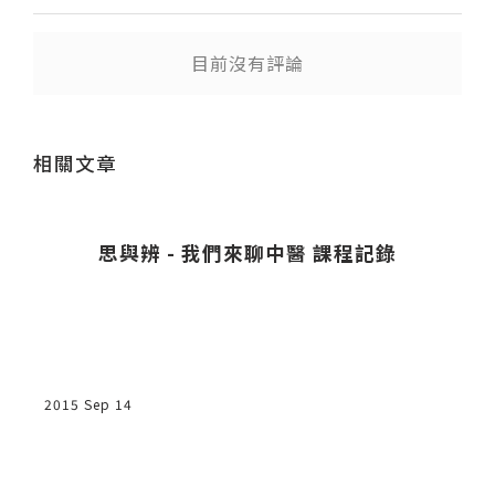
目前沒有評論
送出
相關文章
燈
思與辨 - 我們來聊中醫 課程記錄
2015 Sep 14
2