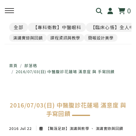
0
全部
【專科衛教】中醫眼科
【臨床心悟】全人中
回主選單
回主選單
回主選單
回主選單
回主選單
演講實錄與回饋
課程資訊與教學
簡報設計美學
見．本心
覺・視界
養・棲息
閱・筆記
覓・連結
我是林佑彥
👁️ 共感・視覺模擬館
🧘 光流導引．雲端禪房
看見現象．衛教文章
尋找祥峻
首頁
部落格
2016/07/03(日) 中醫腹診花蓮場 滿意度 與 手寫回饋
醫道與哲學
📝 羅盤・身心體質解碼
🪞 映照．眼周經絡導引
中醫眼科・全人治療
預約諮詢
足跡與聲音
📊 天地人．養生儀表板
🎴 指引・身心籤詩
💊 透視用藥．中西藥典
2016/07/03(日) 中醫腹診花蓮場 滿意度 與
手寫回饋
🛤️ 覺察．醫道沙盤
醫案經驗．臨床心法
2016 Jul 22
【職涯足跡】演講與教學
演講實錄與回饋