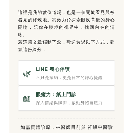
這裡是我的數位道場，也是一個關於看見與被
看見的修煉地。我致力於探索眼疾背後的身心
隱喻，陪你在模糊的視界中，找回內在的清
晰。
若這篇文章觸動了您，歡迎透過以下方式，延
續這份緣分：
LINE 養心伴讀
🌿
不只是預約，更是日常的靜心提醒
眼癒力：紙上門診
📖
深入情緒與臟腑，啟動身體自癒力
如需實體診療，林醫師目前於
祥峻中醫診