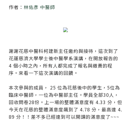
紙本陪伴．眼癒力
作者：
林佑彥 中醫師
聆聽共鳴．講座紀實
謝謝花慈中醫科柯建新主任邀約與接待，這次到了
花蓮慈濟大學學士後中醫學系演講，在開放報告的
4 個小時之內，所有人都完成了報名與繳費的程
序。來看一下這次演講的回饋。
本次參與的成員， 25 位為花慈後中的學生，5位為
臨床中醫師，一位為中醫部主任。學員全部30人，
回收問卷28份。上一場的整體滿意度有 4.33 分，但
今天在花慈的整體滿意度飆到了 4.78 分，最高達 4.
89 分！！差不多已經達到可以開課的滿意度了~~~