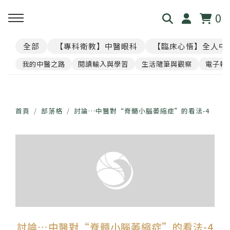
0
全部
【專科衛教】中醫眼科
【臨床心悟】全人中
回主選單
回主選單
回主選單
回主選單
回主選單
我的中醫之路
閱讀輸入與學習
生活隨筆與觀察
電子報
見．本心
覺・視界
養・棲息
閱・筆記
覓・連結
我是林佑彥
👁️ 共感・視覺模擬館
🧘 光流導引．雲端禪房
看見現象．衛教文章
尋找祥峻
首頁
部落格
討論…中醫對“脊髓小腦萎縮症”的看法-4
醫道與哲學
📝 羅盤・身心體質解碼
🪞 映照．眼周經絡導引
中醫眼科・全人治療
預約諮詢
足跡與聲音
📊 天地人．養生儀表板
🎴 指引・身心籤詩
💊 透視用藥．中西藥典
🛤️ 覺察．醫道沙盤
醫案經驗．臨床心法
討論…中醫對“脊髓小腦萎縮症”的看法-4