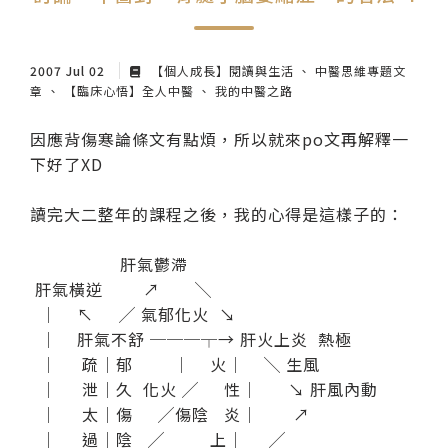
紙本陪伴．眼癒力
聆聽共鳴．講座紀實
2007 Jul 02
【個人成長】閱讀與生活
中醫思維專題文
章
【臨床心悟】全人中醫
我的中醫之路
因應背傷寒論條文有點煩，所以就來po文再解釋一
下好了XD
讀完大二整年的課程之後，我的心得是這樣子的：
肝氣鬱滯
肝氣橫逆 ↗ ╲
│ ↖ ╱ 氣郁化火 ↘
│ 肝氣不舒 ───┬→ 肝火上炎 熱極
│ 疏│郁 │ 火│ ╲ 生風
│ 泄│久 化火 ╱ 性│ ↘ 肝風內動
│ 太│傷 ╱傷陰 炎│ ↗
│ 過│陰 ╱ 上│ ╱