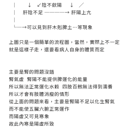
│ ↓ ↙陰不歛陽 ↓ ╱
│ 肝陰不足 ────→ 肝陽上亢
│
└─→可以見到肝木剋脾土…等現象
上圖只是一個簡單的流程圖，當然，實際上不一定
就是這樣子走，還要看病人自身的體質而定
主要是腎的問題沒錯
腎氣虛 腎陽不能提供脾運化的能量
所以無法正常運化水穀 四肢百骸無法得到濡養
所以才會有肢體消瘦的情形
從上面的問題來看，主要是腎陽不足以化生腎氣
而不能使五臟六腑正常運作
而陽虛又可見寒象
故此內寒是陽虛所致