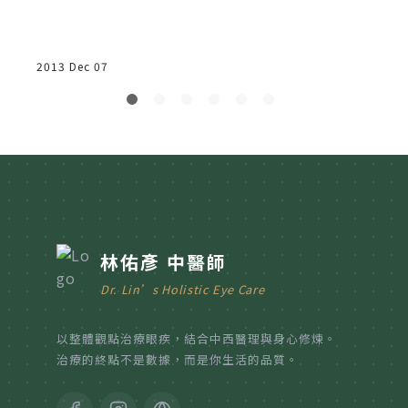
2013 Dec 07
2
林佑彥 中醫師
Dr. Lin’s Holistic Eye Care
以整體觀點治療眼疾，結合中西醫理與身心修煉。
治療的終點不是數據，而是你生活的品質。