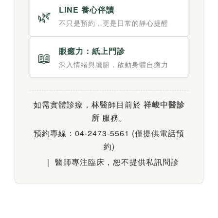
LINE 養心伴讀
🌿
不只是預約，更是日常的靜心提醒
眼癒力：紙上門診
📖
深入情緒與臟腑，啟動身體自癒力
如需實體診療，林醫師目前於
祥峻中醫診
所
服務。
預約專線：04-2473-5561 (僅提供電話預
約)
｜ 醫師專注臨床，恕不提供私訊問診