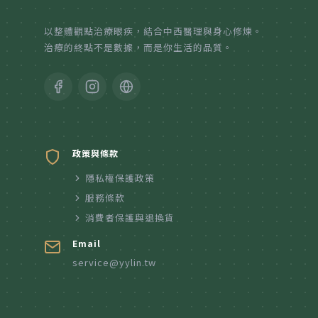
紙本陪伴．眼癒力
以整體觀點治療眼疾，結合中西醫理與身心修煉。
治療的終點不是數據，而是你生活的品質。
聆聽共鳴．講座紀實
政策與條款
隱私權保護政策
服務條款
消費者保護與退換貨
Email
service@yylin.tw