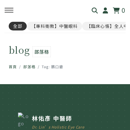
0
全部
【專科衛教】中醫眼科
【臨床心悟】全人中
回主選單
回主選單
回主選單
回主選單
回主選單
blog
見．本心
覺・視界
養・棲息
閱・筆記
覓・連結
部落格
我是林佑彥
👁️ 共感・視覺模擬館
🧘 光流導引．雲端禪房
看見現象．衛教文章
尋找祥峻
首頁
部落格
Tag: 鵝口瘡
醫道與哲學
📝 羅盤・身心體質解碼
🪞 映照．眼周經絡導引
中醫眼科・全人治療
預約諮詢
足跡與聲音
📊 天地人．養生儀表板
🎴 指引・身心籤詩
💊 透視用藥．中西藥典
🛤️ 覺察．醫道沙盤
醫案經驗．臨床心法
林佑彥 中醫師
Dr. Lin’s Holistic Eye Care