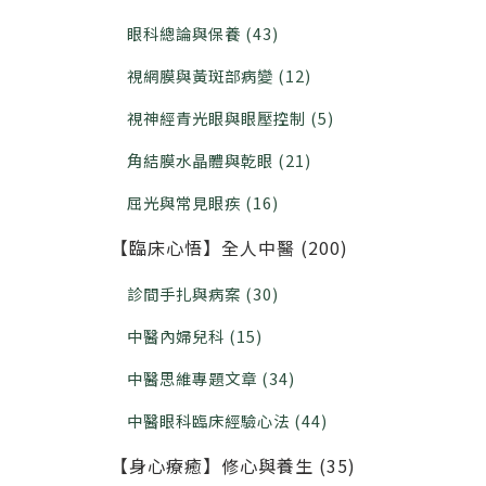
眼科總論與保養 (43)
視網膜與黃斑部病變 (12)
視神經青光眼與眼壓控制 (5)
角結膜水晶體與乾眼 (21)
屈光與常見眼疾 (16)
【臨床心悟】全人中醫 (200)
診間手扎與病案 (30)
中醫內婦兒科 (15)
中醫思維專題文章 (34)
中醫眼科臨床經驗心法 (44)
【身心療癒】修心與養生 (35)