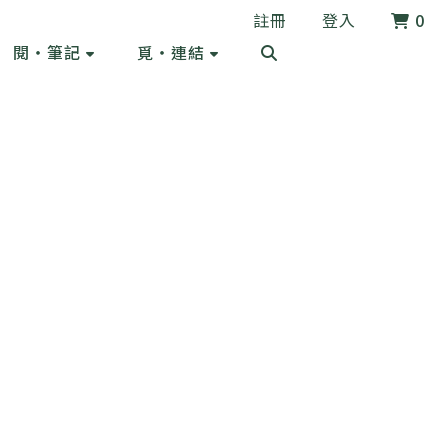
註冊
登入
0
閱・筆記
覓・連結