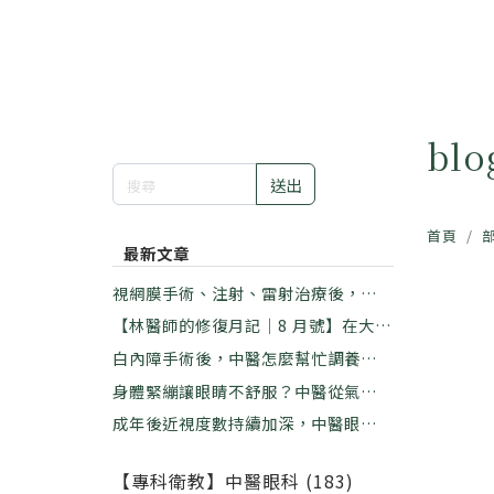
bl
送出
首頁
最新文章
視網膜手術、注射、雷射治療後，中醫
如何幫助修復？｜林佑彥中醫師
【林醫師的修復月記｜8 月號】在大暑
的悶熱裡，學習放下那個「看不慣」｜
白內障手術後，中醫怎麼幫忙調養？｜
林佑彥中醫師
林佑彥中醫師
身體緊繃讓眼睛不舒服？中醫從氣血這
樣看｜林佑彥中醫師
成年後近視度數持續加深，中醫眼科能
做什麼？｜林佑彥中醫師
【專科衛教】中醫眼科 (183)