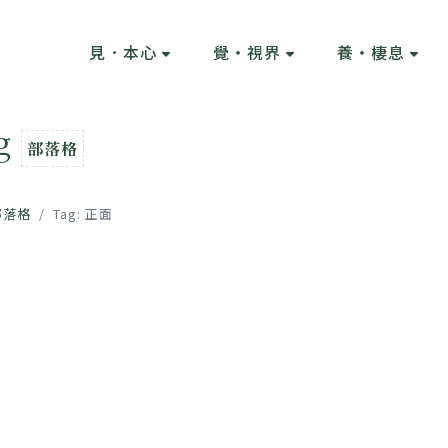
見．本心
覺・視界
養・棲息
og
部落格
部落格
Tag: 正面