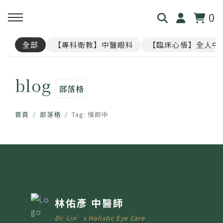
0
全部
【專科衛教】中醫眼科
【臨床心悟】全人中
回主選單
回主選單
回主選單
回主選單
回主選單
blog
見．本心
覺・視界
養・棲息
閱・筆記
覓・連結
部落格
我是林佑彥
👁️ 共感・視覺模擬館
🧘 光流導引．雲端禪房
看見現象．衛教文章
尋找祥峻
首頁
部落格
Tag: 慢郎中
醫道與哲學
📝 羅盤・身心體質解碼
🪞 映照．眼周經絡導引
中醫眼科・全人治療
預約諮詢
足跡與聲音
📊 天地人．養生儀表板
🎴 指引・身心籤詩
💊 透視用藥．中西藥典
🛤️ 覺察．醫道沙盤
醫案經驗．臨床心法
林佑彥 中醫師
Dr. Lin’s Holistic Eye Care