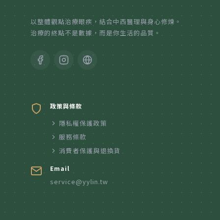
紙本陪伴．眼癒力
以整體觀點治療眼疾，結合中西醫理與身心修煉。
治療的終點不是數據，而是你生活的品質。
聆聽共鳴．講座紀實
政策與條款
隱私權保護政策
服務條款
消費者保護與退換貨
Email
service@yylin.tw